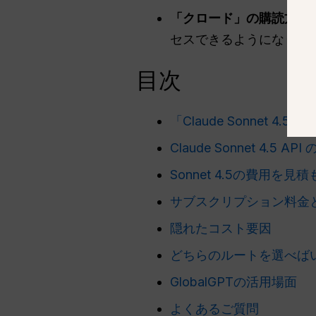
「クロード」の購読方法
セスできるようになりますが
目次
「Claude Sonnet 
Claude Sonnet 4.5 A
Sonnet 4.5の費用を見
サブスクリプション料金と
隠れたコスト要因
どちらのルートを選べば
GlobalGPTの活用場面
よくあるご質問