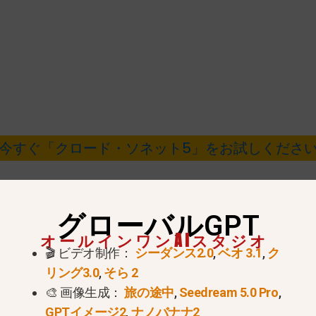
今すぐ「クロード・ソネット5」をお試しくださ
グローバルGPT
サブスクリプション：
いや。.
オールインワンAIスタジオ
🎬 ビデオ制作：
シーダンス2.0
,
ベオ 3.1
,
ク
ソネ-4-5
.
リング3.0
,
そら 2
100万枚につき$3。.
🎨 画像生成：
旅の途中
,
Seedream 5.0 Pro
,
トークンあたり$15。.
GPTイメージ2
,
ナノバナナ2