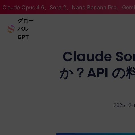
Claude Opus 4.6、Sora 2、Nano Banana Pro、Ge
グロー
バル
GPT
Claude 
か？API 
2025-12-