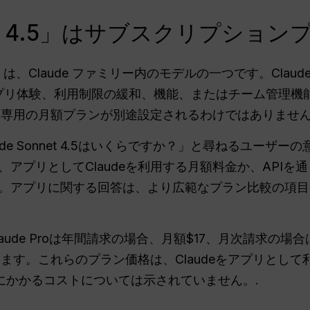
nnet 4.5」はサブスクリプシ
 4.5」は、Claude ファミリー内のモデルの一つです。Cl
のアプリ体験、利用制限の緩和、機能、またはチーム管理
4.5 専用の月額プランが別途設定されるわけではありません
de Sonnet 4.5はいくらですか？」と尋ねるユーザ
プリとしてClaudeを利用する月額料金か、APIを通じて
。アプリに関する回答は、より広範なプラン比較の項目に
ude Proは年間請求の場合、月額$17、月次請求の場合
います。これらのプラン価格は、Claudeをアプリとし
にかかるコストについては示されていません。.