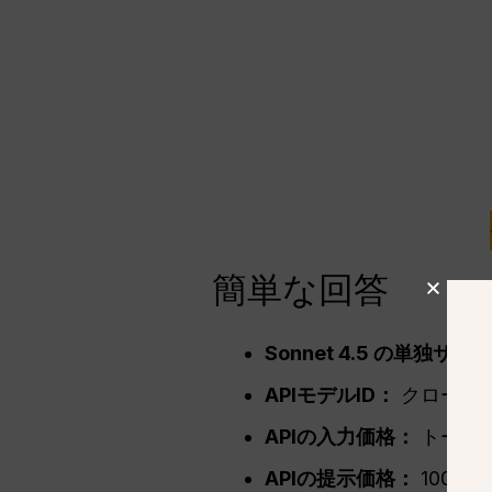
簡単な回答
Sonnet 4.5 の単独
APIモデルID：
クロード・
APIの入力価格：
トークン
APIの提示価格：
100万