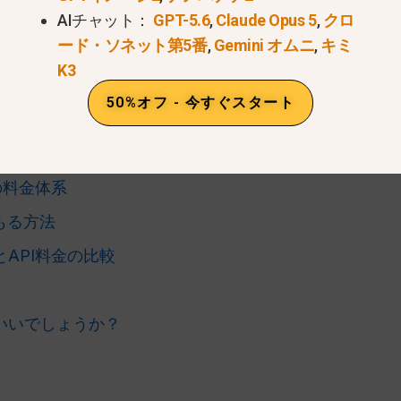
AIチャット：
GPT-5.6
,
Claude Opus 5
,
クロ
：
Claudeのプランでは、Anthropicが提供するCla
ード・ソネット第5番
,
Gemini オムニ
,
キミ
、これらはSonnet 4.5専用のライセンスではありま
K3
50%オフ - 今すぐスタート
4.5」はサブスクリプションプランですか？
PI の料金体系
積もる方法
API料金の比較
いいでしょうか？