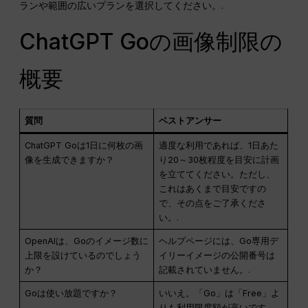
ランや範囲の広いプランを選択してください。.
ChatGPT Goの画像制限の
概要
質問
ベストアンサー
ChatGPT Goは1日に何枚の画
適度な利用であれば、1日あた
像を生成できますか？
り20～30枚程度を目安に計画
を立ててください。ただし、
これはあくまで目安ですの
で、その点をご了承くださ
い。.
OpenAIは、Goのイメージ数に
ヘルプページには、Go専用デ
上限を設けているのでしょう
イリーイメージの公開番号は
か？
記載されていません。.
Goは使い放題ですか？
いいえ。「Go」は「Free」よ
りも利用限度額が高いです