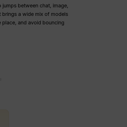
so jumps between chat, image,
 it brings a wide mix of models
e place, and avoid bouncing