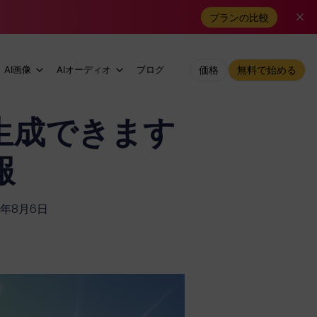
プランの比較
AI画像
AIオーディオ
ブログ
価格
無料で始める
を生成できます
報
6年8月6日