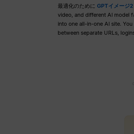
最適化のために
GPTイメージ2
video, and different AI model f
into one all-in-one AI site. Y
between separate URLs, logins,