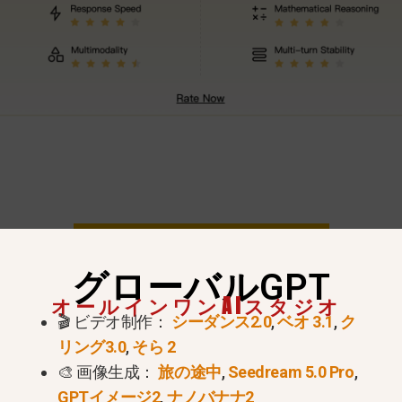
GlobalGPTでGPTモデルを試す
グローバルGPT
ラス画像生成制限（2026年検
オールインワンAIスタジオ
🎬 ビデオ制作：
シーダンス2.0
,
ベオ 3.1
,
ク
リング3.0
,
そら 2
🎨 画像生成：
旅の途中
,
Seedream 5.0 Pro
,
GPTイメージ2
,
ナノバナナ2