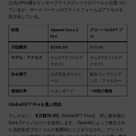
公式のPro層をエンタープライズグレードのツールと位置づけ
ているが、サードパーティのプラットフォームはアクセスを
民主化している。.
特徴
OpenAI Sora 2
グローバルGPT プ
Pro
ロ
月額費用
$200.00
$10.80
モデル・アクセス
そら2プロ (フルア
そら2プロ (フルア
クセス)
クセス)
法令遵守
公式安全ガードレ
統合コンプライア
ール
ンス・フィルター
価値比率
スタンダード
~18倍の価格
GlobalGPT Proを選ぶ理由
でしかない。
$月額10.80
, GlobalGPT Proは、同じ最先端の
Sora 2テクノロジーを提供します。OpenAIによって確立され
た法的安全プロトコルの範囲内にとどまりながら、フリーラ