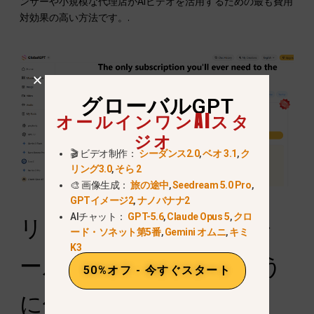
ンサーや小規模な代理店がAIビデオを活用するための最も費用
対効果の高い方法です。.
グローバルGPT
オールインワンAIスタ
ジオ
🎬 ビデオ制作：
シーダンス2.0
,
ベオ 3.1
,
ク
リング3.0
,
そら 2
🎨 画像生成：
旅の途中
,
Seedream 5.0 Pro
,
GPTイメージ2
,
ナノバナナ2
AIチャット：
GPT-5.6
,
Claude Opus 5
,
クロ
リアルタイムのガードレ
ード・ソネット第5番
,
Gemini オムニ
,
キミ
K3
ール：OpenAIはどのよう
50%オフ - 今すぐスタート
に侵害を防ぐか