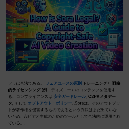
ソラは合法である。
フェアユースの原則
トレーニングと
戦略
的ライセンシング
(例：ディズニー）のコンテンツを使用す
る。コンプライアンスは
安全ガードレール
,
C2PAメタデー
タ
, そして
オプトアウト・ポリシー
. .Soraは、そのアウトプッ
トが著作権を侵害するものであるという判決はまだ出ていな
いため、AIビデオ生成のためのツールとして合法的に運用され
ている。.