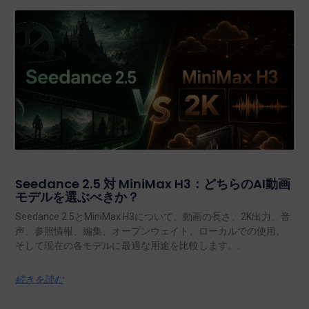
Seedance 2.5 対 MiniMax H3：どちらのAI動画
モデルを選ぶべきか？
Seedance 2.5とMiniMax H3について、動画の長さ、2K出力、音
声、参照情報、編集、オープンウェイト、ローカルでの使用、
そして現在の各モデルに最適な用途を比較します。.
続きを読む