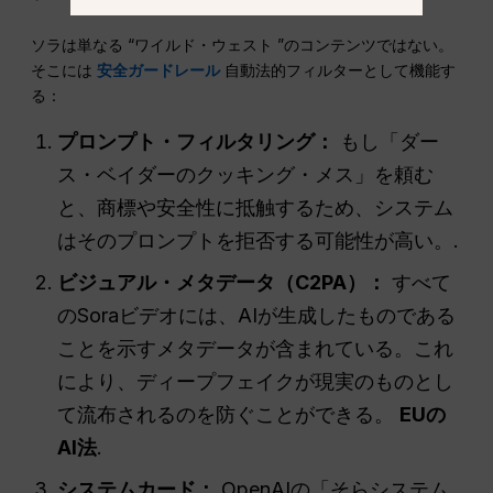
ソラは単なる “ワイルド・ウェスト ”のコンテンツではない。
そこには
安全ガードレール
自動法的フィルターとして機能す
る：
プロンプト・フィルタリング：
もし「ダー
ス・ベイダーのクッキング・メス」を頼む
と、商標や安全性に抵触するため、システム
はそのプロンプトを拒否する可能性が高い。.
ビジュアル・メタデータ（C2PA）：
すべて
のSoraビデオには、AIが生成したものである
ことを示すメタデータが含まれている。これ
により、ディープフェイクが現実のものとし
て流布されるのを防ぐことができる。
EUの
AI法
.
システムカード：
OpenAIの「そらシステム