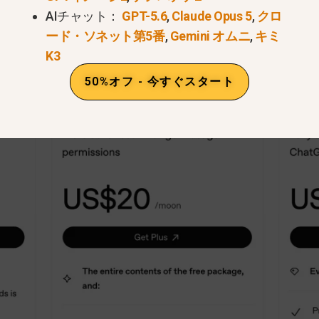
AIチャット：
GPT-5.6
,
Claude Opus 5
,
クロ
ルティ価格なし
ード・ソネット第5番
,
Gemini オムニ
,
キミ
K3
さのために：
チャットGPT
プラス年間プラン＝月額料金×
50%オフ - 今すぐスタート