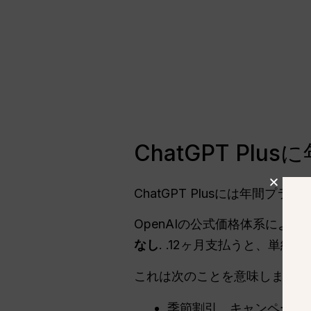
ChatGPT P
ChatGPT Plusには年間プラ
OpenAIの公式価格体系によると
なし
. .12ヶ月支払うと、単純
これは次のことを意味します：
季節割引、キャンペーン