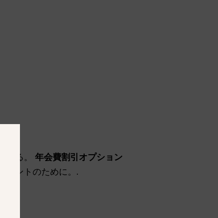
 である。
年会費割引オプション
トメントのために。.