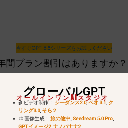
今すぐGPT 5.6シリーズをお試しください
lusに年間プラン割引はありますか？
ン割引はありません。.
グローバルGPT
、ChatGPT Plusの価格は以下の通りです。
月額$20
,
オールインワンAIスタジオ
に総費用は
年間$240
, である。
貯蓄ゼロ
長期的なコミッ
🎬 ビデオ制作：
シーダンス2.0
,
ベオ 3.1
,
ク
リング3.0
,
そら 2
🎨 画像生成：
旅の途中
,
Seedream 5.0 Pro
,
GPTイメージ2
,
ナノバナナ2
割引はありません。