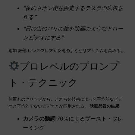
“夜のネオン街を疾走するテスラの広告を
作る”
“日の出のバリの崖を映画のようなドロー
ンビデオにする”
追加
細部
レンズフレアや反射のようなリアリズムを高める。.
プロレベルのプロンプ
ト・テクニック
何百ものクリップから、これらの技術によって平均的なビデ
オと平均的でないビデオとが区別される。
映画品質の結果
:
カメラの動詞
70%によるブースト・フレ
ーミング