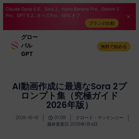
Claude Opus 4.6、Sora 2、Nano Banana Pro、Gemini 3
Pro、GPT 5.2...すべてPro。46% オフ
プランの比較
グロー
バル
無料で始める
GPT
AI動画作成に最適なSora 2プ
ロンプト集（究極ガイド
2026年版）
2025-10-10
07:08
クロード・マッケンジー
最終更新日 2026年1月4日