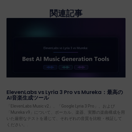
関連記事
ElevenLabs vs Lyria 3 Pro vs Mureka：最高の
AI音楽生成ツール
「ElevenLabs Music v2」、「Google Lyria 3 Pro」、および
「Mureka v9」について、ボーカル、楽器、実際の楽曲構成を用
いた厳密なテストを通じて、それぞれの音質を比較・検証して
ください。.