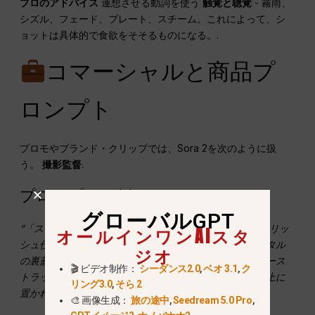
プロのアドバイス
連想させる動詞を使う
触覚と聴覚
- 霧雨、
シズル、フェード、プレート、スチーム。これによって、シ
ョットは具体的で食欲をそそるものになる。.
コマーシャルと商品プ
ロンプト
プロモやブランド・クリップでは、Sora 2を次のように扱
う。
撮影監督
.
プロンプトの例
グローバルGPT
“「スタジオ照明の下で高級腕時計を360度回転撮影。ポリッ
オールインワンAIスタ
シュ仕上げのスチールが光を反射し、サファイアクリスタル
ジオ
の裏蓋から機械式ムーブメントが輝く。ブラックのレザース
🎬 ビデオ制作：
シーダンス2.0
,
ベオ 3.1
,
ク
トラップは、ほのかな霞がかかったダークグラナイトの上に
リング3.0
,
そら 2
置かれ、エレガンスを強調している。”
🎨 画像生成：
旅の途中
,
Seedream 5.0 Pro
,