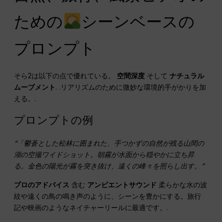
ための
シーンベースの
プロンプト
そら2は以下の点で優れている。
空間深度
そして
ナチュラル
ムーブメント
. .リアリズムのために微妙な環境的手がかりを加
える。.
プロンプトの例
“「鬱蒼とした松林に囲まれた、手つかずの自然が残る山間の
湖の空撮ワイドショット。朝霧が水面から穏やかに立ち昇
る。金色の陽光が霧を突き抜け、遠くの峰々を照らし出す。”
プロのアドバイス
含む
アンビエントサウンド
柔らかな水の波
紋や遠くの鳥の鳴き声のように、シーンを豊かにする。旅行
記や映画のようなネイチャーリールに最適です。.