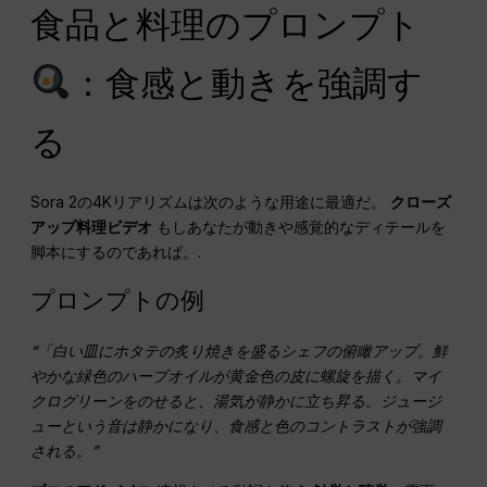
食品と料理のプロンプト
：食感と動きを強調す
る
Sora 2の4Kリアリズムは次のような用途に最適だ。
クローズ
アップ料理ビデオ
もしあなたが動きや感覚的なディテールを
脚本にするのであれば。.
プロンプトの例
“「白い皿にホタテの炙り焼きを盛るシェフの俯瞰アップ。鮮
やかな緑色のハーブオイルが黄金色の皮に螺旋を描く。マイ
クログリーンをのせると、湯気が静かに立ち昇る。ジュージ
ューという音は静かになり、食感と色のコントラストが強調
される。”