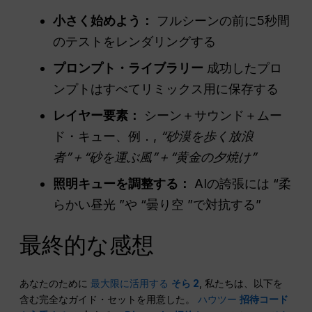
小さく始めよう：
フルシーンの前に5秒間
のテストをレンダリングする
プロンプト・ライブラリー
成功したプロ
ンプトはすべてリミックス用に保存する
レイヤー要素：
シーン＋サウンド＋ムー
ド・キュー、例．,
“砂漠を歩く放浪
者”＋“砂を運ぶ風”＋“黄金の夕焼け”
照明キューを調整する：
AIの誇張には “柔
らかい昼光 ”や “曇り空 ”で対抗する”
最終的な感想
あなたのために
最大限に活用する
そら 2
, 私たちは、以下を
含む完全なガイド・セットを用意した。
ハウツー
招待コード