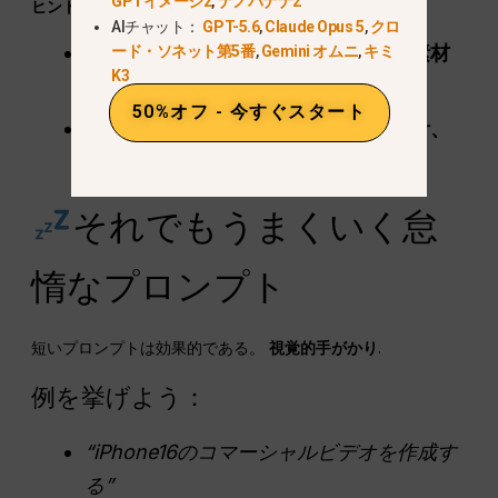
GPTイメージ2
,
ナノバナナ2
ヒント
AIチャット：
GPT-5.6
,
Claude Opus 5
,
クロ
コンバイン
カメラアングル＋照明＋素材
ード・ソネット第5番
,
Gemini オムニ
,
キミ
K3
＋ムード
50%オフ - 今すぐスタート
対象作品
ハイテク製品、自動車、時計、
宝飾品
それでもうまくいく怠
惰なプロンプト
短いプロンプトは効果的である。
視覚的手がかり
.
例を挙げよう：
“iPhone16のコマーシャルビデオを作成す
る”