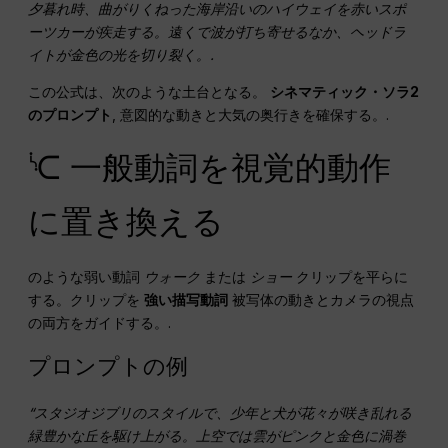
夕暮れ時、曲がりくねった海岸沿いのハイウェイを赤いスポ
ーツカーが疾走する。遠くで波が打ち寄せるなか、ヘッドラ
イトが金色の光を切り裂く。.
この公式は、次のような土台となる。
シネマティック・ソラ2
のプロンプト
, 意図的な動きと大気の奥行きを確保する。.
ᔍ 一般動詞を視覚的動作
に置き換える
のような弱い動詞
ウォーク
または
ショー
クリップを平らに
する。クリップを
強い描写動詞
被写体の動きとカメラの視点
の両方をガイドする。.
プロンプトの例
“スタジオジブリのスタイルで、少年と犬が花々が咲き乱れる
緑豊かな丘を駆け上がる。上空では雲がピンクと金色に渦巻