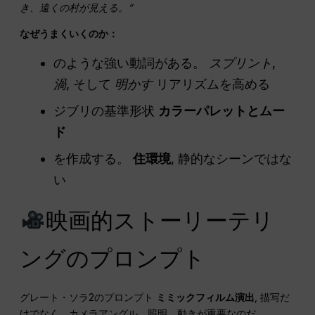
き、遠くの村が見える。”
なぜうまくいくのか：
のような強い動詞がある。
スプリント
,
渦
, そして
明かす
リアリズムを高める
ジブリの基準形状
カラーパレットとムー
ド
を作成する。
住環境
, 静的なシーンではな
い
映画的ストーリーテリ
ングのプロンプト
グレート・ソラ2のプロンプト
ミミックフィルム演出
, 描写だ
けでなく。カメラアングル、照明、動きが重要なのだ。.