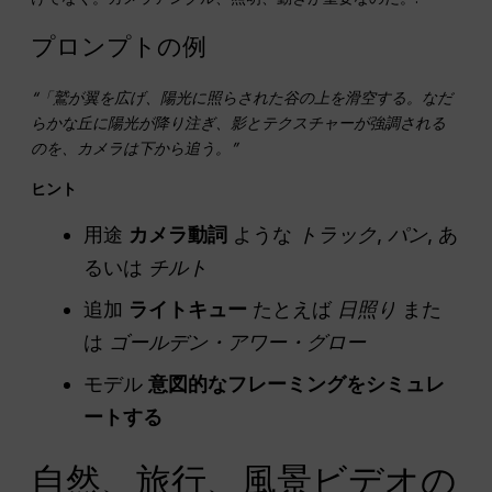
プロンプトの例
“「鷲が翼を広げ、陽光に照らされた谷の上を滑空する。なだ
らかな丘に陽光が降り注ぎ、影とテクスチャーが強調される
のを、カメラは下から追う。”
ヒント
用途
カメラ動詞
ような
トラック
,
パン
, あ
るいは
チルト
追加
ライトキュー
たとえば
日照り
また
は
ゴールデン・アワー・グロー
モデル
意図的なフレーミングをシミュレ
ートする
自然、旅行、風景ビデオの