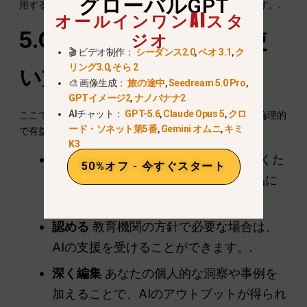
グローバルGPT
用することが適切かどうかを常に検討する必要があります。.
オールインワンAIスタ
5.ChatGPTの責任ある使
ジオ
🎬 ビデオ制作：
シーダンス2.0
,
ベオ 3.1
,
ク
リング3.0
,
そら 2
い方
🎨 画像生成：
旅の途中
,
Seedream 5.0 Pro
,
GPTイメージ2
,
ナノバナナ2
AIチャット：
GPT-5.6
,
Claude Opus 5
,
クロ
ここでは、AIを学習プロセスに組み込むための、安全で倫理的
ード・ソネット第5番
,
Gemini オムニ
,
キミ
で有益な方法をいくつか紹介する：
K3
AIの活用
ブレーンストーミング
, を書くた
50%オフ - 今すぐスタート
めではない。
最終稿
- 自分の声を作品に
込める。.
認める
教育機関の方針で必要な場合は、
AIの支援を受けることができます。.
深く編集
あなたの個人的な洞察や事例を
加えることで、AIのアウトプットが得られ