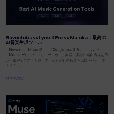
ElevenLabs vs Lyria 3 Pro vs Mureka：最高の
AI音楽生成ツール
「ElevenLabs Music v2」、「Google Lyria 3 Pro」、および
「Mureka v9」について、ボーカル、楽器、実際の楽曲構成を用
いた厳密なテストを通じて、それぞれの音質を比較・検証して
ください。.
続きを読む