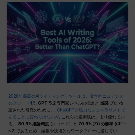
2026年最高のAIライティング・ツールは、文学的ニュアンス
のクロード4.5
,
GPT-5.2
専門家レベルの推論と
当惑
プロ
検
証された研究のために。.
ChatGPTが強力なジェネラリストで
あることに変わりはないが
, これらの選択肢は、より優れてい
る。
80.9%推論精度
(クロード）と
70.9%プロの勝率
(GPT-
5.2)であるため、編集や技術的なワークフローに適してい