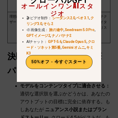
グローバルGPT
典が多い。
非常に魅力的
オールインワンAIスタ
（高いEQ）
ジオ
理想的なユー
研究者、学
ソーシャルメ
開発者、テク
🎬 ビデオ制作：
シーダンス2.0
,
ベオ 3.1
,
ク
ザー
生、ファクト
ディア・マネ
ニカルライタ
リング3.0
,
そら 2
チェッカー
ージャー、ニ
ー、アナリス
🎨 画像生成：
旅の途中
,
Seedream 5.0 Pro
,
ュース・ライ
ト
GPTイメージ2
,
ナノバナナ2
ター
AIチャット：
GPT-5.6
,
Claude Opus 5
,
クロ
ード・ソネット第5番
,
Gemini オムニ
,
キミ
K3
決断のマトリックス執筆
50%オフ - 今すぐスタート
パートナーの選び方
モデルをコンテンツタイプに適合させる：
適切な選択肢を選ぶかどうかは、あなたの
アウトプットの目標に完全に依存する。も
しあなたが
ニュアンス小説またはブラン
ドストーリー
, クロード4.5がベストだ。も