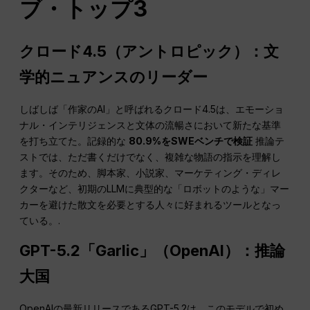
ブ・トップ3
クロード4.5（アントロピック）：文
学的ニュアンスのリーダー
しばしば「作家のAI」と呼ばれるクロード4.5は、エモーショ
ナル・インテリジェンスと文体の流暢さにおいて新たな基準
を打ち立てた。記録的な
80.9%をSWEベンチで検証
推論テ
ストでは、ただ書くだけでなく、複雑な物語の指示を理解し
ます。そのため、脚本家、小説家、マーケティング・ディレ
クターなど、初期のLLMに典型的な「ロボットのような」マー
カーを避けた散文を必要とする人々に好まれるツールとなっ
ている。.
GPT-5.2「Garlic」（OpenAI）：推論
大国
OpenAIの最新リリースであるGPT-5.2は、このモデルで初め