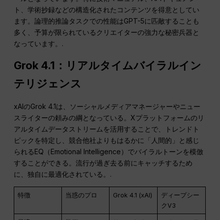
ト、学術抄録などの構造化されたコンテンツを得意としてい
ます。論理的推論タスクでの性能はGPT-5に匹敵することも
多く、予算が限られているクリエイターの強力な秘密兵器と
なっています。.
Grok 4.1：リアルタイムバイラルイン
テリジェンス
xAIのGrok 4.1は、ソーシャルメディアマネージャーやニュー
スライターの頼みの綱となっている。Xプラットフォームのリ
アルタイムデータストリームを活用することで、トレンドト
ピックを特定し、競合他社よりもはるかに「人間的」と感じ
られるEQ（Emotional Intelligence）でバイラルトーンを模倣
することができる。流行が過ぎ去る前にキャッチするため
に、独自に最適化されている。.
特徴
当惑のプロ
Grok 4.1 (xAI)
ディープシー
クV3