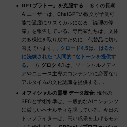
GPTプラトー」を克服する：
多くの長期
AIユーザーは、ChatGPTの散文が予測可
能で過度にリズミカルになる「論理の停
滞」を報告している。専門家たちは、文体
の多様性を取り戻すために、代替品に切り
替えています、,
クロード4.5は、はるか
に洗練された “人間的 ”なトーンを提供す
る
, 一方
グロク 4.1
は、ソーシャルメディ
アやニュース主導のコンテンツに必要なリ
アルタイムの文化認識を提供する。.
オフィシャルの需要
データ統合
:
現代の
SEOと学術水準は、一般的なAIコンテンツ
に厳しいペナルティを課している。今日の
トップライターは、高い成果を上げるモデ
ルを優先する。
GDPval（プロフェッショ