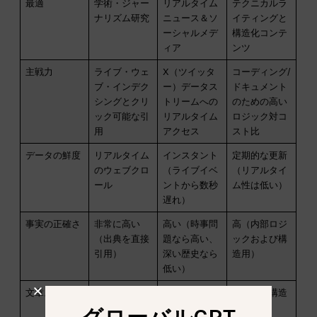
最適
学術・ジャー
リアルタイム
テクニカルラ
ナリズム研究
ニュース＆ソ
イティングと
ーシャルメデ
構造化コンテ
ィア
ンツ
主戦力
ライブ・ウェ
X（ツイッタ
コーディング/
ブ・インデク
ー）データス
ドキュメント
シングとクリ
トリームへの
のための高い
ック可能な引
リアルタイム
ロジック対コ
用
アクセス
スト比
データの鮮度
リアルタイム
インスタント
定期的な更新
のウェブクロ
（ライブイベ
（リアルタイ
ール
ントから数秒
ム性は低い）
遅れ）
事実の正確さ
非常に高い
高い（時事問
高（内部ロジ
（出典を直接
題なら高い、
ックおよび構
引用）
深い歴史なら
造用）
低い）
文章スタイル
簡潔で、事実
さりげなく、
形式的、構造
に忠実で、出
機知に富み、
的、正確