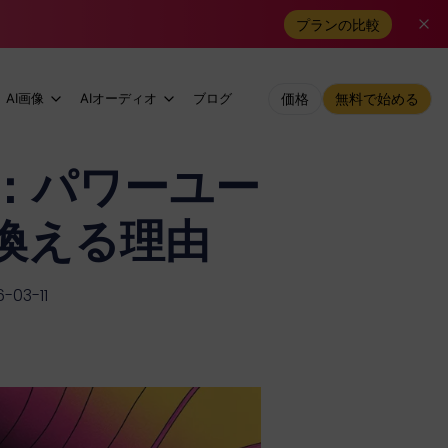
プランの比較
AI画像
AIオーディオ
ブログ
価格
無料で始める
選：パワーユー
換える理由
03-11