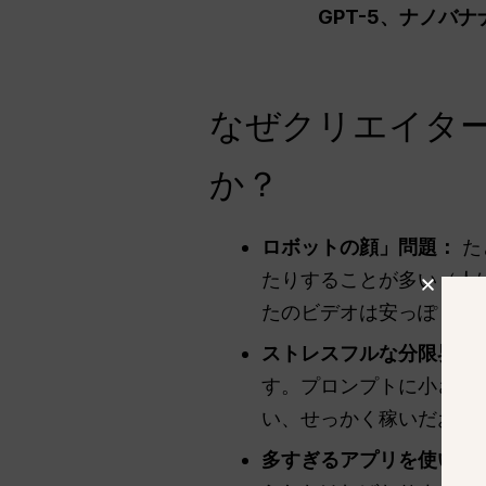
GPT-5、ナノバ
なぜクリエイター
か？
ロボットの顔」問題：
た
たりすることが多い（人
たのビデオは安っぽく見
ストレスフルな分限界：
す。プロンプトに小さな
い、せっかく稼いだお金
多すぎるアプリを使いこ