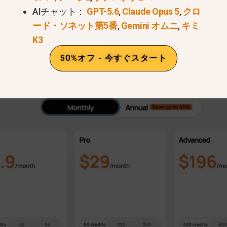
、,
旅の途中
でキャラクターを描き、ElevenLabsで
AIチャット：
GPT-5.6
,
Claude Opus 5
,
クロ
間がかかりすぎてクリエイティブな集中力が損なわれる。
ード・ソネット第5番
,
Gemini オムニ
,
キミ
K3
50%オフ - 今すぐスタート