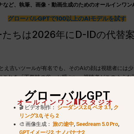
ナナなど、執筆、画像・動画生成のためのオールインワン
グローバルGPTで100以上のAIモデルを試す
たちは2026年にD-IDの代替
とえ古いツールが有名でも、そのAIの顔は視聴者には
はこれを「不気味の谷」と呼ぶ）。視聴者がこのような
え、信頼性が低くなります。.
グローバルGPT
ほとんどの専用アバターツールは、非常に厳格なクレジ
オールインワンAIスタジオ
タイプミスをしたり、間違って悪いビデオを生成したり
🎬 ビデオ制作：
シーダンス2.0
,
ベオ 3.1
,
ク
を無駄にしてしまいます。.
リング3.0
,
そら 2
🎨 画像生成：
旅の途中
,
Seedream 5.0 Pro
,
なす
一本の良いビデオを作るためには、通常、ChatG
GPTイメージ2
,
ナノバナナ2