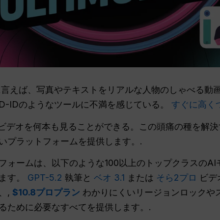
単に言えば、写真やテキストをリアルな人物のしゃべる動
D-IDのようなツールに不満を感じている。
すぐに高く
いビデオを何本も見ることができる。この頭痛の種を解決
すいプラットフォームを提供します。.
フォームは、以下のような100以上のトップクラスのA
えます。
GPT-5.2
執筆と
ベオ 3.1
または
そら2プロ
ビデ
、,
$10.8プロプラン
わかりにくいリージョンロックや
るために必要なすべてを提供します。.