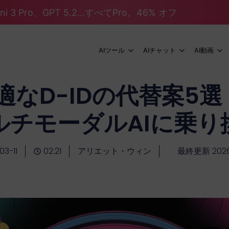
mini 3 Pro、GPT 5.2...すべてPro。46% オフ
AIツール
AIチャット
AI動画
最適なD-IDの代替案5
ルチモーダルAIに乗り
03-11
02:21
アリエット・ウィン
最終更新 2026-