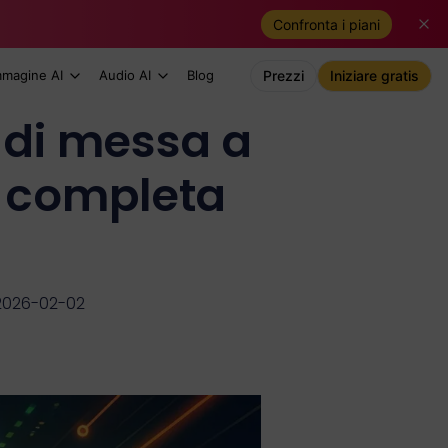
Confronta i piani
mmagine AI
Audio AI
Blog
Prezzi
Iniziare gratis
 di messa a
a completa
2026-02-02