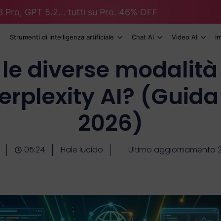
 Pro, GPT 5.2... tutti su Pro. 46% OFF
Strumenti di intelligenza artificiale
Chat AI
Video AI
I
 le diverse modalità
Perplexity AI? (Guid
2026)
05:24
Hale lucido
Ultimo aggiornamento 