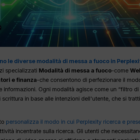
no le diverse modalità di messa a fuoco in Perplexi
izi specializzati
Modalità di messa a fuoco
-come
Web
tori e finanza
-che consentono di perfezionare il modo in
e informazioni. Ogni modalità agisce come un “filtro di
 di scrittura in base alle intenzioni dell'utente, che si tr
uto
personalizza il modo in cui Perplexity ricerca e pres
tività incentrate sulla ricerca. Gli utenti che necessit