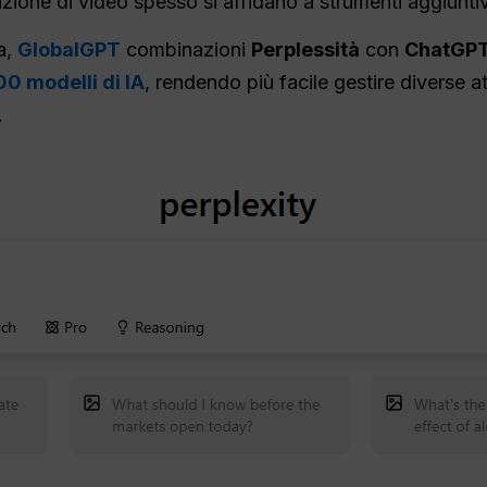
ione di video spesso si affidano a strumenti aggiuntiv
a,
GlobalGPT
combinazioni
Perplessità
con
ChatGPT
00 modelli di IA
, rendendo più facile gestire diverse at
.