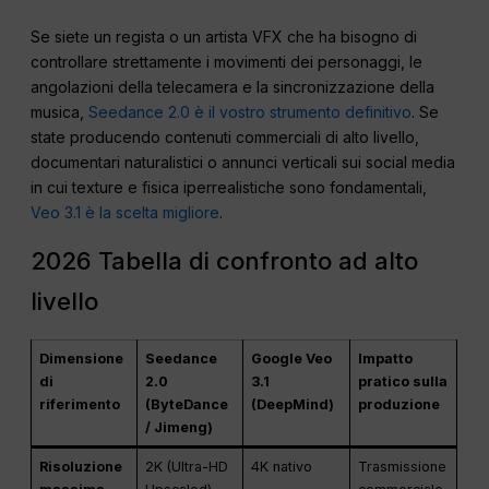
Se siete un regista o un artista VFX che ha bisogno di
controllare strettamente i movimenti dei personaggi, le
angolazioni della telecamera e la sincronizzazione della
musica,
Seedance 2.0 è il vostro strumento definitivo
. Se
state producendo contenuti commerciali di alto livello,
documentari naturalistici o annunci verticali sui social media
in cui texture e fisica iperrealistiche sono fondamentali,
Veo 3.1 è la scelta migliore
.
2026 Tabella di confronto ad alto
livello
Dimensione
Seedance
Google Veo
Impatto
di
2.0
3.1
pratico sulla
riferimento
(ByteDance
(DeepMind)
produzione
/ Jimeng)
Risoluzione
2K (Ultra-HD
4K nativo
Trasmissione