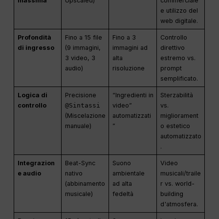
massima
Upscaled)
commerciale
e utilizzo del
web digitale.
Profondità
Fino a 15 file
Fino a 3
Controllo
di ingresso
(9 immagini,
immagini ad
direttivo
3 video, 3
alta
estremo vs.
audio)
risoluzione
prompt
semplificato.
Logica di
Precisione
“Ingredienti in
Sterzabilità
controllo
@Sintassi
video”
vs.
(Miscelazione
automatizzati
migliorament
manuale)
”
o estetico
automatizzato
.
Integrazion
Beat-Sync
Suono
Video
e audio
nativo
ambientale
musicali/traile
(abbinamento
ad alta
r vs. world-
musicale)
fedeltà
building
d'atmosfera.