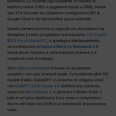
Seedance 2.0 richiede rigorosamente un numero di
telefono cinese (+86) e pagamenti basati su RMB, mentre
Veo 3.1 è bloccato da complesse configurazioni API di
Google Cloud e da imprevedibili spese aziendali.
Queste barriere tecniche e regionali non dovrebbero far
deragliare il vostro programma di produzione.
Con il piano
$10.8 Pro di GlobalGPT
, si guadagna istantaneamente,
senza limitazioni
accesso a Veo 3.1
e
Seedance 2.0
senza dover ricorrere a carte bancarie straniere o a
complicati conti di sviluppo.
Vero
regia professionale
richiede un ecosistema
completo, non solo strumenti isolati. Consolidando oltre 100
modelli d'elite, GlobalGPT vi consente di redigere script
con
ChatGPT 5.4
o
Claude 4.6,
stabilire una coerenza
visiva con
Nano Banana 2
, e generare il filmato finale, il
tutto in un'unica dashboard. Ecco come si comportano i
due re del video del 2026 in un benchmark di produzione
reale.