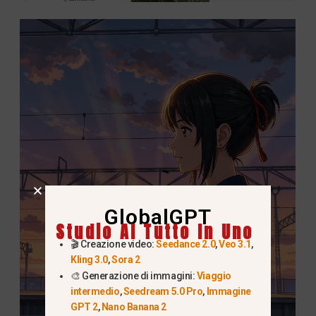
GlobalGPT
Studio AI Tutto In Uno
🎬 Creazione video:
Seedance 2.0
,
Veo 3.1
,
Kling 3.0
,
Sora 2
🎨 Generazione di immagini:
Viaggio
intermedio
,
Seedream 5.0 Pro
,
Immagine
GPT 2
,
Nano Banana 2