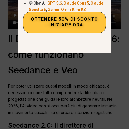
💬 Chat AI:
GPT-5.6
,
Claude Opus 5
,
Claude
Sonetto 5
,
Gemini Omni
,
Kimi K3
OTTENERE 50% DI SCONTO
- INIZIARE ORA
Il DNA dell'IA video 2026:
come funzionano
Seedance e Veo
Per poter utilizzare questi modelli in modo efficace, è
necessario innanzitutto comprendere la filosofia di
progettazione che guida le loro architetture neurali. Nel
2026, l'AI video non si occuperà più di generare immagini
in movimento casuali, ma di creare intenzioni registiche.
Seedance 2.0: Il direttore di