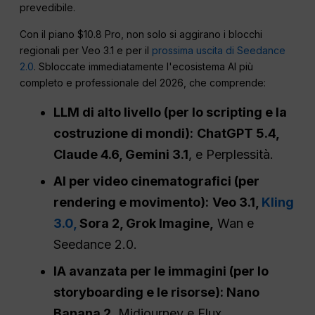
prevedibile.
Con il piano $10.8 Pro, non solo si aggirano i blocchi
regionali per Veo 3.1 e per il
prossima uscita di Seedance
2.0
. Sbloccate immediatamente l'ecosistema AI più
completo e professionale del 2026, che comprende:
LLM di alto livello (per lo scripting e la
costruzione di mondi):
ChatGPT 5.4,
Claude 4.6, Gemini 3.1
, e Perplessità.
AI per video cinematografici (per
rendering e movimento):
Veo 3.1,
Kling
3.0,
Sora 2, Grok Imagine,
Wan e
Seedance 2.0.
IA avanzata per le immagini (per lo
storyboarding e le risorse): Nano
Banana 2
, Midjourney e Flux.