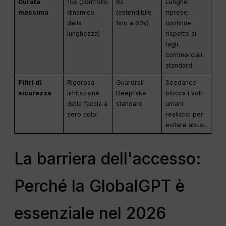
Durata
15s (controllo
8s
Lunghe
massima
dinamico
(estendibile
riprese
della
fino a 60s)
continue
lunghezza)
rispetto ai
tagli
commerciali
standard.
Filtri di
Rigorosa
Guardrail
Seedance
sicurezza
limitazione
Deepfake
blocca i volti
della faccia a
standard
umani
zero colpi
realistici per
evitare abusi.
La barriera dell'accesso:
Perché la GlobalGPT è
essenziale nel 2026