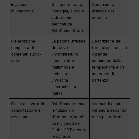
Ingresso
Gli input di testo,
Descrizione
multimodale
immagini, audio e
ufficiale del
video sono
modello
elencati da
ByteDance Seed.
Generazione
La pagina ufficiale
Descrizione del
congiunta di
descrive
fornitore; la qualità
contenuti audio-
un'architettura
dipende
video
audio-video
comunque dalla
multimodale
tempestività e dal
unificata e
materiale di
un'uscita
partenza
sincronizzata
nativa.
Flussi di lavoro di
ByteDance elenca
I comandi esatti
consultazione e
le funzioni di
variano a seconda
revisione
riferimento/modifi
della piattaforma
ca multimodale;
GlobalGPT mostra
le schede