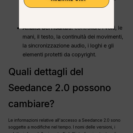
cliente o della distribuzione a
pagamento.
Analisi dei risultati:
controllare i volti, le
mani, il testo, la continuità dei movimenti,
la sincronizzazione audio, i loghi e gli
elementi protetti da copyright.
Quali dettagli del
Seedance 2.0 possono
cambiare?
Le informazioni relative all'accesso a Seedance 2.0 sono
soggette a modifiche nel tempo. I nomi delle versioni, i