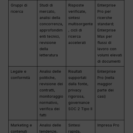
Gruppi di
Studi di
Risposte
Enterprise
ricerca
mercato,
verificate,
Pro per
analisi della
sintesi
ricerche
concorrenza,
multisorgente
standard;
approfondim
, cicli di
Enterprise
enti tecnici,
ricerca
Max per
revisione
accelerati
flussi di
della
lavoro con
letteratura
volumi elevati
di documenti
Legale e
Analisi delle
Risultati
Enterprise
conformità
politiche,
supportati
Pro (nella
revisione dei
dalla fonte,
maggior
contratti,
privacy
parte dei
monitoraggio
rigorosa,
casi)
normativo,
governance
verifica dei
SOC 2 Tipo II
fatti
Marketing e
Analisi delle
Sintesi
Impresa Pro
contenuti
tendenze,
rapida,