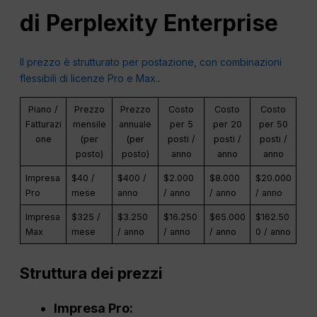
di Perplexity Enterprise
Il prezzo è strutturato per postazione, con combinazioni
flessibili di licenze Pro e Max.
.
Piano /
Prezzo
Prezzo
Costo
Costo
Costo
Fatturazi
mensile
annuale
per 5
per 20
per 50
one
(per
(per
posti /
posti /
posti /
posto)
posto)
anno
anno
anno
Impresa
$40 /
$400 /
$2.000
$8.000
$20.000
Pro
mese
anno
/ anno
/ anno
/ anno
Impresa
$325 /
$3.250
$16.250
$65.000
$162.50
Max
mese
/ anno
/ anno
/ anno
0 / anno
Struttura dei prezzi
Impresa
Pro
: