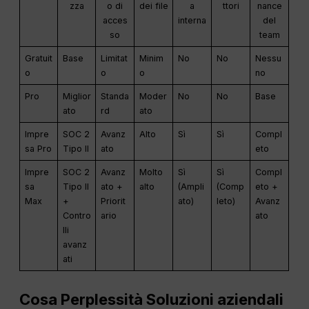
zza
o di
dei file
a
ttori
nance
acces
interna
del
so
team
Gratuit
Base
Limitat
Minim
No
No
Nessu
o
o
o
no
Pro
Miglior
Standa
Moder
No
No
Base
ato
rd
ato
Impre
SOC 2
Avanz
Alto
Sì
Sì
Compl
sa Pro
Tipo II
ato
eto
Impre
SOC 2
Avanz
Molto
Sì
Sì
Compl
sa
Tipo II
ato +
alto
(Ampli
(Comp
eto +
Max
+
Priorit
ato)
leto)
Avanz
Contro
ario
ato
lli
avanz
ati
Cosa
Perplessità
Soluzioni aziendali