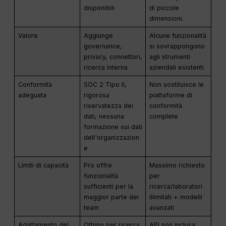
disponibili
di piccole
dimensioni.
Valore
Aggiunge
Alcune funzionalità
governance,
si sovrappongono
privacy, connettori,
agli strumenti
ricerca interna
aziendali esistenti
Conformità
SOC 2 Tipo II,
Non sostituisce le
adeguata
rigorosa
piattaforme di
riservatezza dei
conformità
dati, nessuna
complete
formazione sui dati
dell'organizzazion
e
Limiti di capacità
Pro offre
Massimo richiesto
funzionalità
per
sufficienti per la
ricerca/laboratori
maggior parte dei
illimitati + modelli
team
avanzati
Adattamento del
Ottimo per ricerca,
API non inclusa;