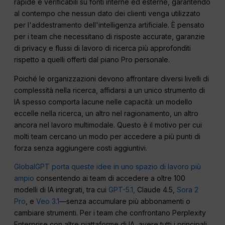
rapide e verificabili su fonti interne ed esterne, garantendo
al contempo che nessun dato dei clienti venga utilizzato
per l'addestramento dell'intelligenza artificiale. È pensato
per i team che necessitano di risposte accurate, garanzie
di privacy e flussi di lavoro di ricerca più approfonditi
rispetto a quelli offerti dal piano Pro personale.
Poiché le organizzazioni devono affrontare diversi livelli di
complessità nella ricerca, affidarsi a un unico strumento di
IA spesso comporta lacune nelle capacità: un modello
eccelle nella ricerca, un altro nel ragionamento, un altro
ancora nel lavoro multimodale. Questo è il motivo per cui
molti team cercano un modo per accedere a più punti di
forza senza aggiungere costi aggiuntivi.
GlobalGPT porta queste idee in uno spazio di lavoro più
ampio
consentendo ai team di accedere a oltre 100
modelli di IA integrati, tra cui
GPT-5.1,
Claude 4.5,
Sora 2
Pro
, e
Veo 3.1
—senza accumulare più abbonamenti o
cambiare strumenti. Per i team che confrontano Perplexity
Enterprise con altre piattaforme di IA, avere tutti i principali