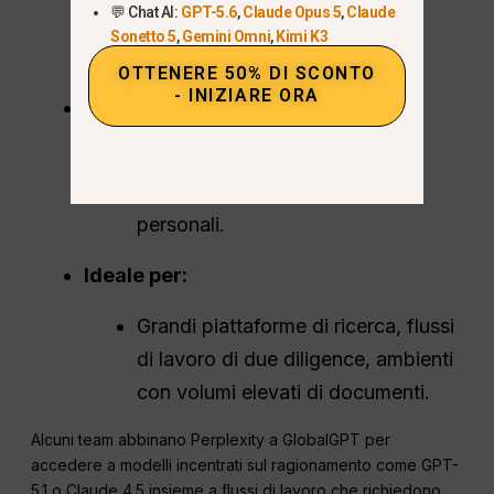
💬 Chat AI:
GPT-5.6
,
Claude Opus 5
,
Claude
Accesso a o3-pro, Opus 4.5 e
Sonetto 5
,
Gemini Omni
,
Kimi K3
funzionalità video avanzate.
OTTENERE 50% DI SCONTO
- INIZIARE ORA
Capacità di archiviazione file
massiccia
Fino a 10.000 file negli archivi
personali.
Ideale per:
Grandi piattaforme di ricerca, flussi
di lavoro di due diligence, ambienti
con volumi elevati di documenti.
Alcuni team abbinano Perplexity a GlobalGPT per
accedere a modelli incentrati sul ragionamento come GPT-
5.1 o Claude 4.5 insieme a flussi di lavoro che richiedono