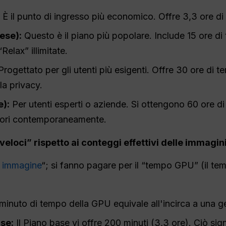
È il punto di ingresso più economico. Offre 3,3 ore d
ese):
Questo è il piano più popolare. Include 15 ore d
Relax” illimitate.
rogettato per gli utenti più esigenti. Offre 30 ore di
la privacy.
):
Per utenti esperti o aziende. Si ottengono 60 ore d
vori contemporaneamente.
eloci” rispetto ai conteggi effettivi delle immagin
 immagine
“; si fanno pagare per il “tempo GPU” (il t
inuto di tempo della GPU equivale all'incirca a una g
se:
Il Piano base vi offre 200 minuti (3,3 ore). Ciò sig