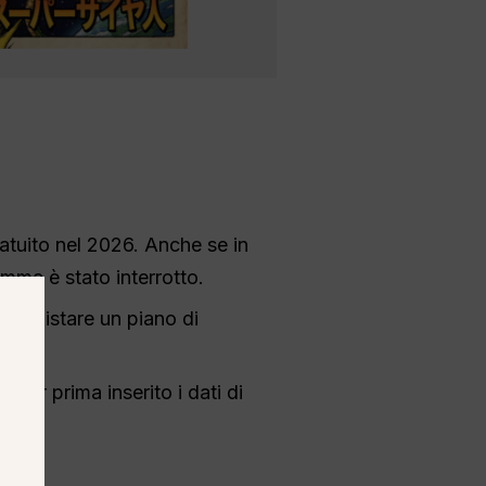
atuito nel 2026. Anche se in
mma è stato interrotto.
acquistare un piano di
ver prima inserito i dati di