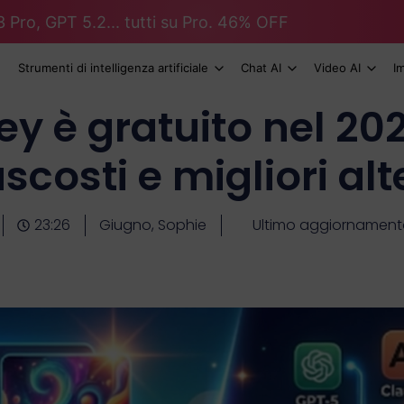
 Pro, GPT 5.2... tutti su Pro. 46% OFF
Strumenti di intelligenza artificiale
Chat AI
Video AI
I
y è gratuito nel 202
scosti e migliori al
23:26
Giugno, Sophie
Ultimo aggiornament