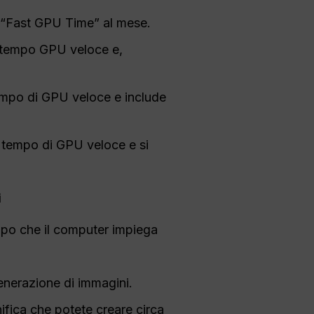
i “Fast GPU Time” al mese.
i tempo GPU veloce e,
 tempo di GPU veloce e include
i tempo di GPU veloce e si
i
empo che il computer impiega
enerazione di immagini.
nifica che potete creare circa