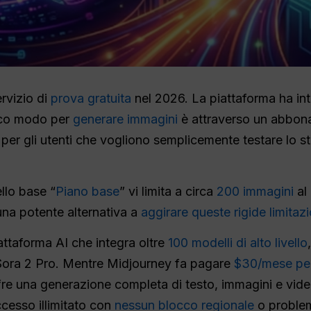
rvizio di
prova gratuita
nel 2026. La piattaforma ha int
nico modo per
generare immagini
è attraverso un abbon
o
per gli utenti che vogliono semplicemente testare lo 
llo base “
Piano base
” vi limita a circa
200 immagini
al
na potente alternativa a
aggirare queste rigide limitazi
attaforma AI che integra oltre
100 modelli di alto livello
ora 2 Pro. Mentre Midjourney fa pagare
$30/mese per
offre una generazione completa di testo, immagini e video
cesso illimitato con
nessun blocco regionale
o problemi