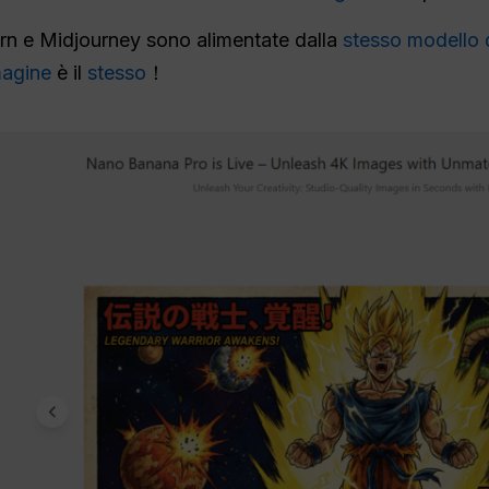
orn e Midjourney sono alimentate dalla
stesso modello 
magine
è il
stesso
！