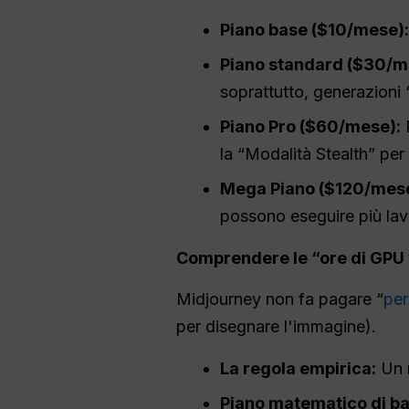
Piano base ($10/mese):
Piano standard ($30/m
soprattutto, generazioni “
Piano Pro ($60/mese):
P
la “Modalità Stealth” per 
Mega
Piano ($120/mese
possono eseguire più la
Comprendere le “ore di GPU v
Midjourney non fa pagare “
per
per disegnare l'immagine).
La regola empirica:
Un m
Piano matematico di ba