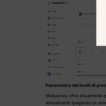
Panoramica dei livelli di prez
Midjourney offre attualmente q
annualmente (pagando un anno 