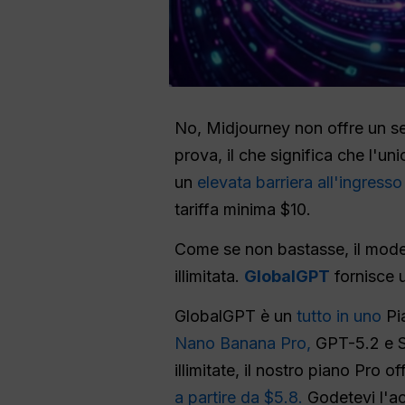
No, Midjourney non offre un se
prova, il che significa che l'u
un
elevata barriera all'ingress
tariffa minima $10.
Come se non bastasse, il mode
illimitata.
GlobalGPT
fornisce u
GlobalGPT è un
tutto in uno
Pi
Nano Banana Pro,
GPT-5.2 e S
illimitate, il nostro piano Pro 
a partire da $5.8.
Godetevi l'ac