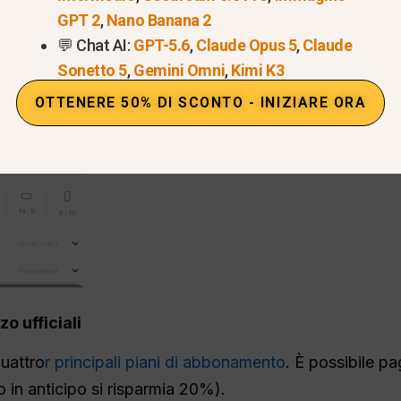
GPT 2
,
Nano Banana 2
💬 Chat AI:
GPT-5.6
,
Claude Opus 5
,
Claude
Sonetto 5
,
Gemini Omni
,
Kimi K3
OTTENERE 50% DI SCONTO - INIZIARE ORA
zo ufficiali
uattro
r principali piani di abbonamento
. È possibile p
in anticipo si risparmia 20%).