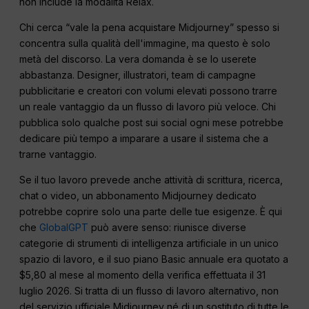
non include la modalità Relax.
Chi cerca “vale la pena acquistare Midjourney” spesso si
concentra sulla qualità dell'immagine, ma questo è solo
metà del discorso. La vera domanda è se lo userete
abbastanza. Designer, illustratori, team di campagne
pubblicitarie e creatori con volumi elevati possono trarre
un reale vantaggio da un flusso di lavoro più veloce. Chi
pubblica solo qualche post sui social ogni mese potrebbe
dedicare più tempo a imparare a usare il sistema che a
trarne vantaggio.
Se il tuo lavoro prevede anche attività di scrittura, ricerca,
chat o video, un abbonamento Midjourney dedicato
potrebbe coprire solo una parte delle tue esigenze. È qui
che
GlobalGPT
può avere senso: riunisce diverse
categorie di strumenti di intelligenza artificiale in un unico
spazio di lavoro, e il suo piano Basic annuale era quotato a
$5,80 al mese al momento della verifica effettuata il 31
luglio 2026. Si tratta di un flusso di lavoro alternativo, non
del servizio ufficiale Midjourney né di un sostituto di tutte le