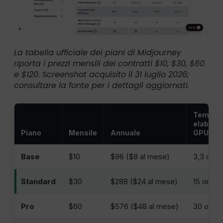
La tabella ufficiale dei piani di Midjourney
riporta i prezzi mensili dei contratti $10, $30, $60
e $120. Screenshot acquisito il 31 luglio 2026;
consultare la fonte per i dettagli aggiornati.
Tempo d
elabora
Piano
Mensile
Annuale
GPU vel
Base
$10
$96 ($8 al mese)
3,3 ore
Standard
$30
$288 ($24 al mese)
15 ore
Pro
$60
$576 ($48 al mese)
30 ore