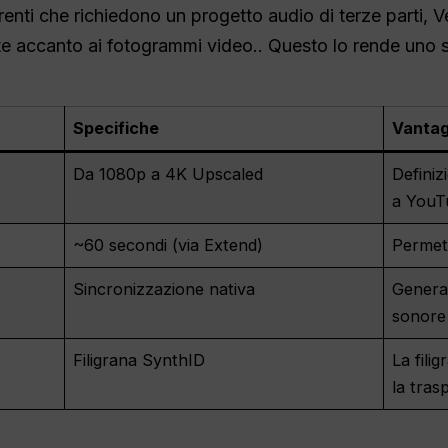
rrenti che richiedono un progetto audio di terze parti, 
te accanto ai fotogrammi video.
. Questo lo rende uno s
Specifiche
Vantag
Da 1080p a 4K Upscaled
Definiz
a YouTu
~60 secondi (via Extend)
Permet
Sincronizzazione nativa
Genera
sonore 
Filigrana SynthID
La filig
la tras