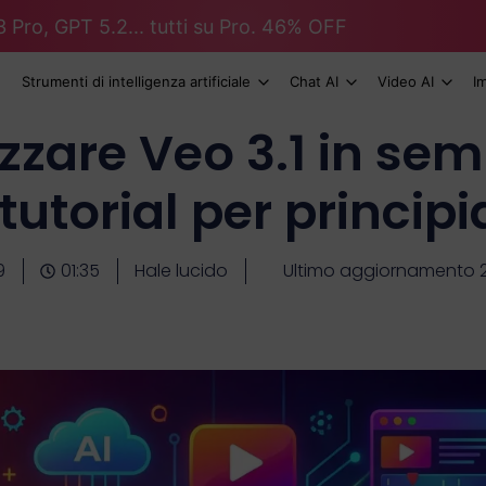
 Pro, GPT 5.2... tutti su Pro. 46% OFF
Strumenti di intelligenza artificiale
Chat AI
Video AI
I
zzare Veo 3.1 in semp
tutorial per principi
9
01:35
Hale lucido
Ultimo aggiornamento 