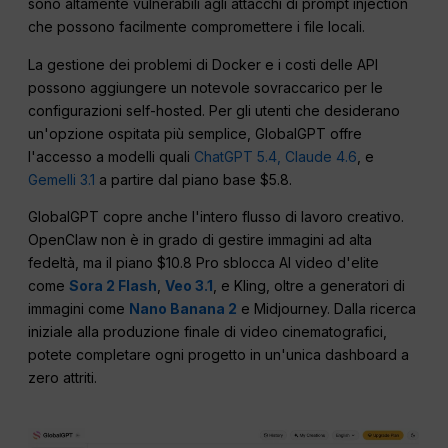
sono altamente vulnerabili agli attacchi di prompt injection
che possono facilmente compromettere i file locali.
La gestione dei problemi di Docker e i costi delle API
possono aggiungere un notevole sovraccarico per le
configurazioni self-hosted. Per gli utenti che desiderano
un'opzione ospitata più semplice, GlobalGPT offre
l'accesso a modelli quali
ChatGPT 5.4,
Claude 4.6
, e
Gemelli 3.1
a partire dal piano base $5.8.
GlobalGPT copre anche l'intero flusso di lavoro creativo.
OpenClaw non è in grado di gestire immagini ad alta
fedeltà, ma il piano $10.8 Pro sblocca AI video d'elite
come
Sora 2 Flash
,
Veo 3.1
, e Kling, oltre a generatori di
immagini come
Nano Banana 2
e Midjourney. Dalla ricerca
iniziale alla produzione finale di video cinematografici,
potete completare ogni progetto in un'unica dashboard a
zero attriti.