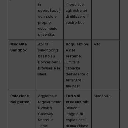
in
Impedisce
openclaw.j
agli estranei
son
solo al
di utilizzare il
proprio
vostro bot.
documento
d'identità.
Modalità
Abilita il
Acquisizion
Alto
Sandbox
sandboxing
e del
basato su
sistema
:
Docker per il
Limita la
browser e la
capacità
shell.
dell'agente di
eliminare i
file host.
Rotazione
Aggiornate
Furto di
Moderato
dei gettoni
regolarmente
credenziali
:
il vostro
Riduce il
Gateway
“raggio di
Secret in
esplosione”
.env
.
di una chiave