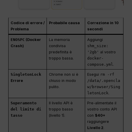
Codice di errore /
Probabile causa
Correzione in 10
Problema
secondi
ENOSPC
(Docker
La memoria
Aggiungi
Crash)
condivisa
shm_size:
predefinita è
'2gb'
al vostro
troppo bassa.
docker-
compose.yml
.
SingletonLock
Chrome non si è
Esegui
rm -rf
Errore
chiuso in modo
/data/.opencla
pulito.
w/browser/Sing
letonLock
.
Superamento
Il livello API è
Pre-alimentate il
del limite di
troppo basso
vostro conto API
tasso
(livello 1).
con
$40+
raggiungere
Livello 2
.