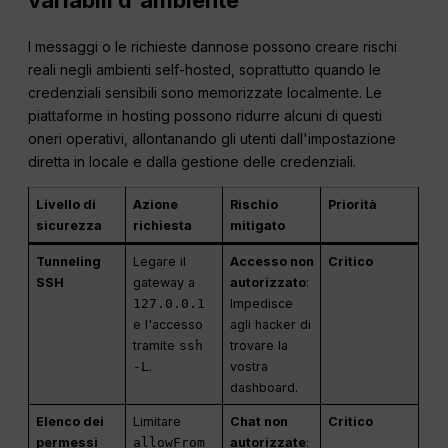
I messaggi o le richieste dannose possono creare rischi
reali negli ambienti self-hosted, soprattutto quando le
credenziali sensibili sono memorizzate localmente. Le
piattaforme in hosting possono ridurre alcuni di questi
oneri operativi, allontanando gli utenti dall'impostazione
diretta in locale e dalla gestione delle credenziali.
Livello di
Azione
Rischio
Priorità
sicurezza
richiesta
mitigato
Tunneling
Legare il
Accesso non
Critico
SSH
gateway a
autorizzato
:
127.0.0.1
Impedisce
e l'accesso
agli hacker di
tramite
ssh
trovare la
-L
.
vostra
dashboard.
Elenco dei
Limitare
Chat non
Critico
permessi
allowFrom
autorizzate
: