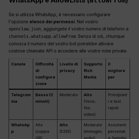
allowFrom
Se si utilizza WhatsApp, è necessario configurare
l'opzione
elenco dei permessi
. Nel vostro
, aggiungete il vostro numero di telefono a
openclaw.json
. Senza di ciò, chiunque
channels.whatsapp.allowFrom
conosca il numero del vostro bot potrebbe attivare
costose chiamate API o accedere alle vostre note private.
Canale
Difficoltà
Livello di
Supporto
Il
di
privacy
Rich
migliore
configura
Media
per
zione
Telegram
Basso (2
Moderato
Alto
Principiant
ma
minuti)
(Voce,
i e test
file,
rapidi
video)
WhatsAp
Alto
Alto
Moderato
Assistenti
p
(coppia
(E2EE)
(immagini,
personali
QR)
audio)
e famiglia