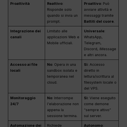
Proattività
Reattivo
:
Proattivo
: Può
Risponde solo
avviare attività e
quando si invia un
messaggi tramite
prompt.
Battiti del cuore
.
Integrazione dei
Limitato alle
Universale
:
canali
applicazioni Web e
WhatsApp,
Mobile ufficiali.
Telegram,
Discord, iMessage
e altri ancora.
Accesso ai file
No
: Opera in una
Sì
: Accesso
locali
sandbox isolata e
diretto in
temporanea nel
lettura/scrittura al
cloud.
filesystem locale o
del VPS.
Monitoraggio
No
: Interrompe
Sì
: Viene eseguito
24/7
l'elaborazione non
come demone
appena la
“sempre attivo”
sessione termina.
sul server.
Automazione dei
Richiede
Autonomo
: