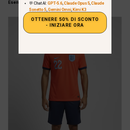
Esempio:
💬 Chat AI:
GPT-5.6
,
Claude Opus 5
,
Claude
Sonetto 5
,
Gemini Omni
,
Kimi K3
OTTENERE 50% DI SCONTO
- INIZIARE ORA