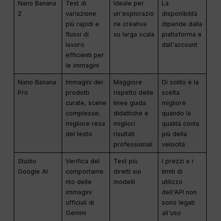
Nano Banana
Test di
Ideale per
La
2
variazione
un'esplorazio
disponibilità
più rapidi e
ne creativa
dipende dalla
flussi di
su larga scala
piattaforma e
lavoro
dall'account
efficienti per
le immagini
Nano Banana
Immagini dei
Maggiore
Di solito è la
Pro
prodotti
rispetto delle
scelta
curate, scene
linee guida
migliore
complesse,
didattiche e
quando la
migliore resa
migliori
qualità conta
del testo
risultati
più della
professionali
velocità
Studio
Verifica del
Test più
I prezzi e i
Google AI
comportame
diretti sui
limiti di
nto delle
modelli
utilizzo
immagini
dell'API non
ufficiali di
sono legati
Gemini
all'uso