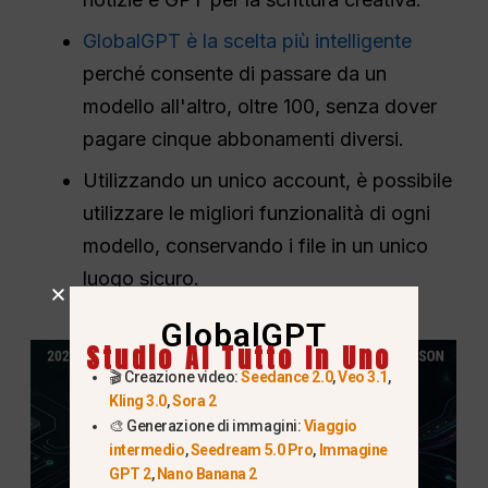
GlobalGPT è la scelta più intelligente
perché consente di passare da un
modello all'altro, oltre 100, senza dover
pagare cinque abbonamenti diversi.
Utilizzando un unico account, è possibile
utilizzare le migliori funzionalità di ogni
modello, conservando i file in un unico
luogo sicuro.
GlobalGPT
Studio AI Tutto In Uno
🎬 Creazione video:
Seedance 2.0
,
Veo 3.1
,
Kling 3.0
,
Sora 2
🎨 Generazione di immagini:
Viaggio
intermedio
,
Seedream 5.0 Pro
,
Immagine
GPT 2
,
Nano Banana 2