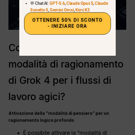
💬 Chat AI:
GPT-5.6
,
Claude Opus 5
,
Claude
Sonetto 5
,
Gemini Omni
,
Kimi K3
OTTENERE 50% DI SCONTO
- INIZIARE ORA
Come padroneggiare la
modalità di ragionamento
di Grok 4 per i flussi di
lavoro agici?
Attivazione della “modalità di pensiero” per un
ragionamento logico profondo
È possibile attivare la “modalità di