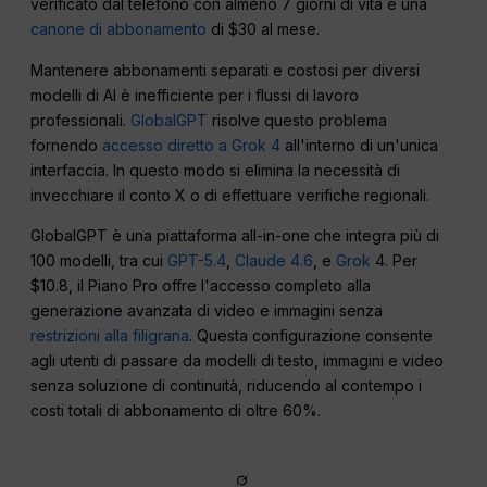
verificato dal telefono con almeno 7 giorni di vita e una
canone di abbonamento
di $30 al mese.
Mantenere abbonamenti separati e costosi per diversi
modelli di AI è inefficiente per i flussi di lavoro
professionali.
GlobalGPT
risolve questo problema
fornendo
accesso diretto a Grok 4
all'interno di un'unica
interfaccia. In questo modo si elimina la necessità di
invecchiare il conto X o di effettuare verifiche regionali.
GlobalGPT è una piattaforma all-in-one che integra più di
100 modelli, tra cui
GPT-5.4
,
Claude 4.6
, e
Grok
4. Per
$10.8, il Piano Pro offre l'accesso completo alla
generazione avanzata di video e immagini senza
restrizioni alla filigrana
. Questa configurazione consente
agli utenti di passare da modelli di testo, immagini e video
senza soluzione di continuità, riducendo al contempo i
costi totali di abbonamento di oltre 60%.