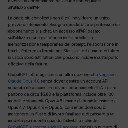
diversi: un abbonamento da Claude non equivale
all’utilizzo dell’API.
La parte più complicata non è più individuare un unico
prezzo di riferimento. Bisogna decidere se si preferisce un
abbonamento alla chat, un accesso all’API basato
sull’utilizzo o una piattaforma multimodello. La
memorizzazione temporanea dei prompt, l’elaborazione in
batch, l’inferenza limitata agli Stati Uniti e il numero di token
in uscita sono tutti fattori che possono incidere sull’importo
effettivo della fattura.
GlobalGPT offre agli utenti un'altra opzione
che vogliono
Claude Opus 4.6
senza dover gestire un account API
separato né accumulare diversi abbonamenti all’IA. I piani
partono da circa $5.80 e la piattaforma include oltre 100
modelli e strumenti. Opus 4.6 rimane disponibile insieme a
Opus 4.7, Opus 4.8 e Opus 5, consentendovi così di
mantenere un flusso di lavoro familiare e di passare a un
modello più recente quando l’attività lo richiede.
GlobalGPT supporta anche l'accesso
senza un numero di