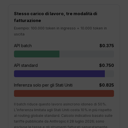
Stesso carico di lavoro, tre modalità di
fatturazione
Esempio: 100.000 token in ingresso + 10.000 token in
uscita
API batch
$0.375
API standard
$0.750
Inferenza solo per gli Stati Uniti
$0.825
Il batch riduce questo lavoro asincrono idoneo di 50%.
L’inferenza limitata agli Stati Uniti costa 10% in più rispetto
al routing globale standard. Calcolo indicativo basato sulle
tariffe pubblicate da Anthropic il 28 luglio 2026; sono
escluse le tasse e gli strumenti fatturati separatamente.