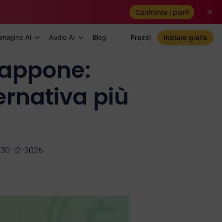
Confronta i piani
mmagine AI
Audio AI
Blog
Prezzi
Iniziare gratis
iappone:
ernativa più
 30-12-2025