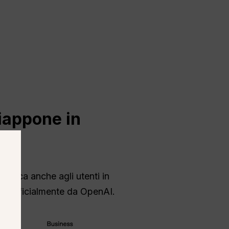
iappone in
pplica anche agli utenti in
ati ufficialmente da OpenAI.