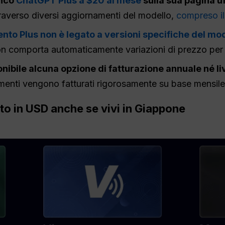
nco
ChatGPT Plus a $20 al mese
sulla sua pagina uf
ttraverso diversi aggiornamenti del modello,
compreso il
nto Plus non è legato a versioni specifiche del mod
on comporta automaticamente variazioni di prezzo per i 
bile alcuna opzione di fatturazione annuale né livel
amenti vengono fatturati rigorosamente su base mensile
to in USD anche se vivi in Giappone