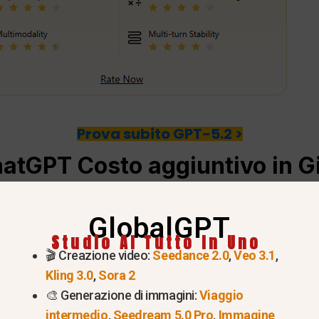
Prova subito GPT-5.2 >
hatGPT
Costo aggiuntivo in G
o?
GlobalGPT
Studio AI Tutto In Uno
zzo base globale di $20 al mese.
, Questo prezzo si a
🎬 Creazione video:
Seedance 2.0
,
Veo 3.1
,
ecifici per regione o prezzi in yen localizzati annunci
Kling 3.0
,
Sora 2
🎨 Generazione di immagini:
Viaggio
intermedio
,
Seedream 5.0 Pro
,
Immagine