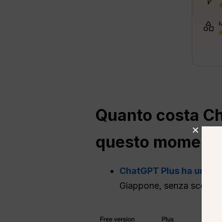
Quanto costa
C
questo moment
ChatGPT Plus ha un pre
Giappone, senza sconti sp