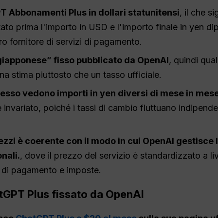
PT
Abbonamenti Plus in dollari statunitensi
, il che s
ato prima l'importo in USD e l'importo finale in yen d
oro fornitore di servizi di pagamento.
giapponese” fisso pubblicato da
OpenAI
, quindi qua
na stima piuttosto che un tasso ufficiale.
pesso vedono importi in yen diversi di mese in mese
invariato, poiché i tassi di cambio fluttuano indipend
ezzi è coerente con il modo in cui OpenAI gestisce 
nali.
, dove il prezzo del servizio è standardizzato a liv
lo di pagamento e imposte.
hatGPT Plus fissato da OpenAI