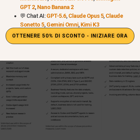
GPT 2
,
Nano Banana 2
💬 Chat AI:
GPT-5.6
,
Claude Opus 5
,
Claude
Sonetto 5
,
Gemini Omni
,
Kimi K3
OTTENERE 50% DI SCONTO - INIZIARE ORA