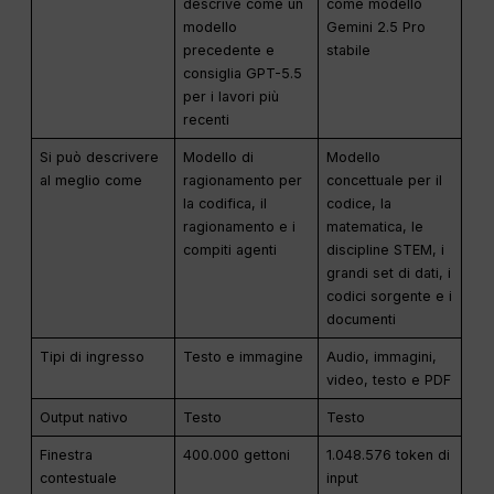
descrive come un
come modello
modello
Gemini 2.5 Pro
precedente e
stabile
consiglia GPT-5.5
per i lavori più
recenti
Si può descrivere
Modello di
Modello
al meglio come
ragionamento per
concettuale per il
la codifica, il
codice, la
ragionamento e i
matematica, le
compiti agenti
discipline STEM, i
grandi set di dati, i
codici sorgente e i
documenti
Tipi di ingresso
Testo e immagine
Audio, immagini,
video, testo e PDF
Output nativo
Testo
Testo
Finestra
400.000 gettoni
1.048.576 token di
contestuale
input