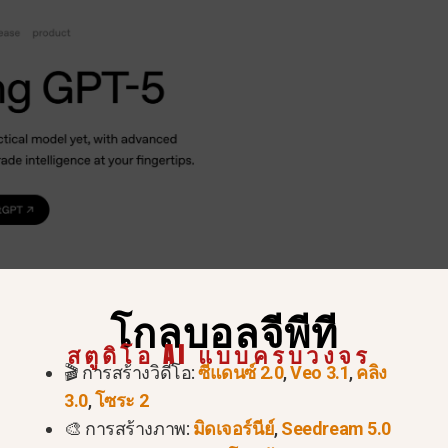
การทำงานที่เหนือกว่ากับกระบวนการทำงานและ API ที่มีอย
้นหาความรู้ขั้นสูง.
โกลบอลจีพีที
สตูดิโอ AI แบบครบวงจร
i 2.5 Pro
🎬 การสร้างวิดีโอ:
ซีแดนซ์ 2.0
,
Veo 3.1
,
คลิง
3.0
,
โซระ 2
🎨 การสร้างภาพ:
มิดเจอร์นีย์
,
Seedream 5.0
i-api/docs/models/gemini-2.5-pro
มินิ 2.5 โปร
, พัฒนาโด