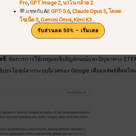
Pro
,
GPT Image 2
,
นาโน กล้วย 2
1.5 ซีรีส์ ซึ่งเป็นที่รู้จักในด้าน
หลายรูปแบบก่อน
สถาปัต
💬 แชทกับ AI:
GPT-5.6
,
Claude Opus 5
,
โคลด
โซเน็ต 5
,
Gemini Omni
,
Kimi K3
 กระบวนการและสร้างผลลัพธ์ภาพและข้อความที่ผสานรวมกั
รับส่วนลด 50% – เริ่มเลย
์
: มีความสามารถในการตัดสินใจอย่างรวดเร็วในสถานการณ์
้อมูลหรือการแปลภาษาแบบเรียลไทม์.
ร์
: จัดการการให้เหตุผลเชิงสัญลักษณ์และปัญหาทาง STE
ใช้ประโยชน์จากระบบนิเวศของ Google เพื่อผลลัพธ์ที่สดใหม่