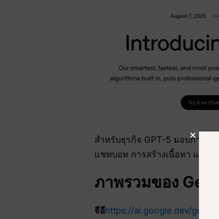
สำหรับธุรกิจ GPT-5 มอบการผสาน
แชทบอท การสร้างเนื้อหา และการค
ภาพรวมของ Gemin
จีอี
https://ai.google.dev/gemin