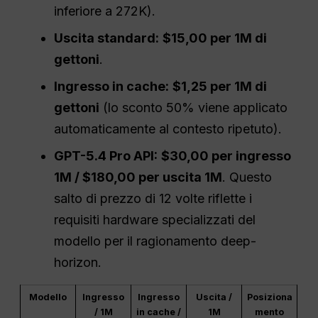
inferiore a 272K).
Uscita standard:
$15,00 per 1M di
gettoni
.
Ingresso in cache:
$1,25 per 1M di
gettoni
(lo sconto 50% viene applicato
automaticamente al contesto ripetuto).
GPT-5.4 Pro API:
$30,00 per ingresso
1M / $180,00 per uscita 1M
. Questo
salto di prezzo di 12 volte riflette i
requisiti hardware specializzati del
modello per il ragionamento deep-
horizon.
Modello
Ingresso
Ingresso
Uscita /
Posiziona
/ 1M
in cache /
1M
mento