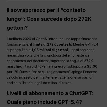
Il sovrapprezzo per il “contesto
lungo”: Cosa succede dopo 272K
gettoni?
Il tariffario 2026 di OpenAI introduce una tappa finanziaria
fondamentale:
il limite di 272K contesti.
Mentre GPT-5.4
supporta fino a
1,05 milioni di gettoni
, I costi non sono
lineari. Una volta che la cronologia delle richieste o il
caricamento dei documenti superano la soglia di
272K
marchio
, il tasso di token in ingresso raddoppia a
$5,00
per 1M
. Questa “tassa sul ragionamento” spiega l'enorme
calcolo richiesto per mantenere l'attenzione su basi di
codice o librerie legali da milioni di token.
Livelli di abbonamento a ChatGPT:
Quale piano include GPT-5.4?