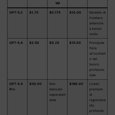
1M
GPT-5.2
$1.75
$0.175
$14.00
Modello di
frontiera
anteriore
a basso
costo
GPT-5.4
$2.50
$0.25
$15.00
Principale
fiore
all'occhiell
o del
lavoro
professio
nale
GPT-5.4
$30.00
Non
$180.00
Livello
Pro
elencato
premium
separatam
di
ente
ragioname
nto
profondo