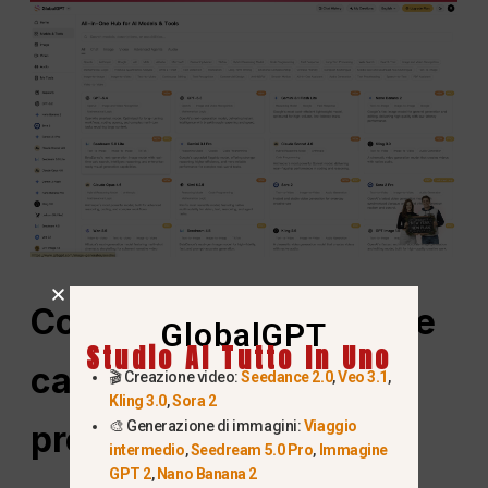
Cos'è il GPT-5.4 e come
GlobalGPT
Studio AI Tutto In Uno
cambia il lavoro dell'IA
🎬 Creazione video:
Seedance 2.0
,
Veo 3.1
,
Kling 3.0
,
Sora 2
🎨 Generazione di immagini:
Viaggio
professionale?
intermedio
,
Seedream 5.0 Pro
,
Immagine
GPT 2
,
Nano Banana 2