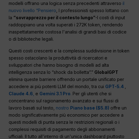
modelli offrano una logica senza precedenti attraverso
il
nuovo livello “Pensiero
, I professionisti spesso lottano con
la
“sovrapprezzo per il contesto lungo”
-I costi di input
raddoppiano una volta superati i 272K token, rendendo
inaspettatamente costosa l'analisi di grandi basi di codice
o di biblioteche legali.
Questi costi crescenti e la complessa suddivisione in token
spesso ostacolano la produttività di ricercatori e
sviluppatori che hanno bisogno di modelli ad alta
intelligenza senza lo “shock da bolletta”.”
GlobalGPT
elimina queste barriere offrendo un portale unificato per
accedere ai più potenti LLM del mondo, tra cui
GPT-5.4
,
Claude 4.6
,
e
Gemini 3.1 Pro
.
Per gli utenti che si
concentrano sul ragionamento avanzato e sui flussi di
lavoro basati sul testo,
nostro
Piano base ($5.8)
offre un
modo significativamente più economico per accedere a
questi modelli di punta senza le restrizioni regionali o i
complessi requisiti di pagamento degli abbonamenti
ufficiali. Il tutto all'interno di un'unica dashboard piuttosto