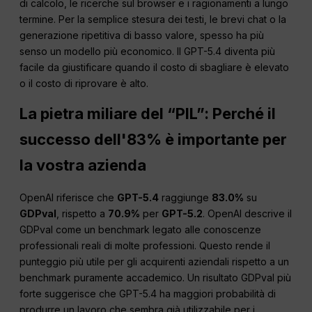
di calcolo, le ricerche sul browser e i ragionamenti a lungo
termine. Per la semplice stesura dei testi, le brevi chat o la
generazione ripetitiva di basso valore, spesso ha più
senso un modello più economico. Il GPT-5.4 diventa più
facile da giustificare quando il costo di sbagliare è elevato
o il costo di riprovare è alto.
La pietra miliare del “PIL”: Perché il
successo dell'83% è importante per
la vostra azienda
OpenAI riferisce che
GPT-5.4
raggiunge
83.0%
su
GDPval
, rispetto a
70.9%
per
GPT-5.2
. OpenAI descrive il
GDPval come un benchmark legato alle conoscenze
professionali reali di molte professioni. Questo rende il
punteggio più utile per gli acquirenti aziendali rispetto a un
benchmark puramente accademico. Un risultato GDPval più
forte suggerisce che GPT-5.4 ha maggiori probabilità di
produrre un lavoro che sembra già utilizzabile per i