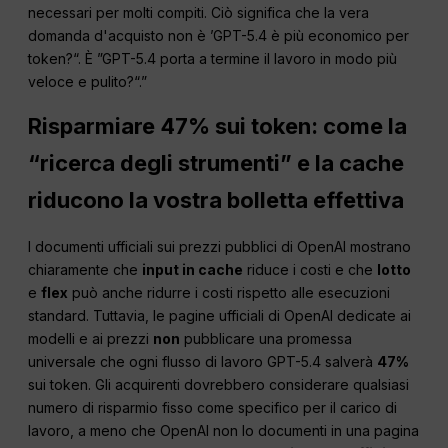
necessari per molti compiti. Ciò significa che la vera
domanda d'acquisto non è ’GPT-5.4 è più economico per
token?“. È ”GPT-5.4 porta a termine il lavoro in modo più
veloce e pulito?“.”
Risparmiare 47% sui token: come la
“ricerca degli strumenti” e la cache
riducono la vostra bolletta effettiva
I documenti ufficiali sui prezzi pubblici di OpenAI mostrano
chiaramente che
input in cache
riduce i costi e che
lotto
e
flex
può anche ridurre i costi rispetto alle esecuzioni
standard. Tuttavia, le pagine ufficiali di OpenAI dedicate ai
modelli e ai prezzi
non
pubblicare una promessa
universale che ogni flusso di lavoro GPT-5.4 salverà
47%
sui token. Gli acquirenti dovrebbero considerare qualsiasi
numero di risparmio fisso come specifico per il carico di
lavoro, a meno che OpenAI non lo documenti in una pagina