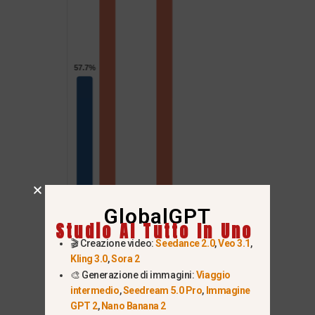
GlobalGPT
Studio AI Tutto In Uno
🎬 Creazione video:
Seedance 2.0
,
Veo 3.1
,
Kling 3.0
,
Sora 2
🎨 Generazione di immagini:
Viaggio
intermedio
,
Seedream 5.0 Pro
,
Immagine
GPT 2
,
Nano Banana 2