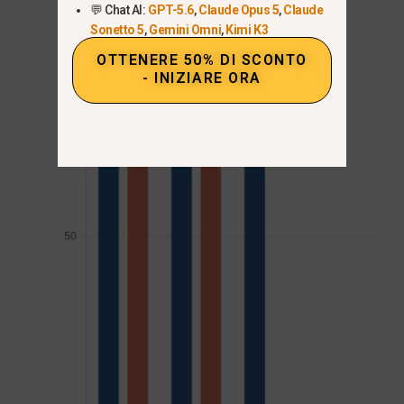
💬 Chat AI:
GPT-5.6
,
Claude Opus 5
,
Claude
Sonetto 5
,
Gemini Omni
,
Kimi K3
OTTENERE 50% DI SCONTO
- INIZIARE ORA