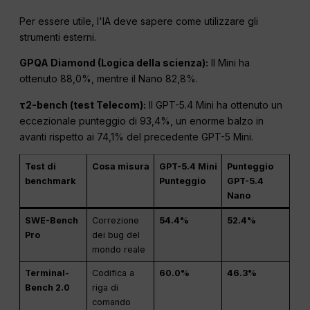
Per essere utile, l'IA deve sapere come utilizzare gli
strumenti esterni.
GPQA Diamond (Logica della scienza):
Il Mini ha
ottenuto 88,0%, mentre il Nano 82,8%.
τ2-bench (test Telecom):
Il GPT-5.4 Mini ha ottenuto un
eccezionale punteggio di 93,4%, un enorme balzo in
avanti rispetto ai 74,1% del precedente GPT-5 Mini.
Test di
Cosa misura
GPT-5.4 Mini
Punteggio
benchmark
Punteggio
GPT-5.4
Nano
SWE-Bench
Correzione
54.4%
52.4%
Pro
dei bug del
mondo reale
Terminal-
Codifica a
60.0%
46.3%
Bench 2.0
riga di
comando