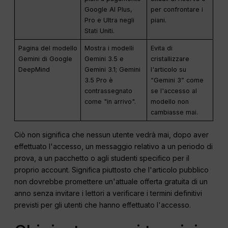
Google AI Plus,
per confrontare i
Pro e Ultra negli
piani.
Stati Uniti.
Pagina del modello
Mostra i modelli
Evita di
Gemini di Google
Gemini 3.5 e
cristallizzare
DeepMind
Gemini 3.1; Gemini
l'articolo su
3.5 Pro è
“Gemini 3” come
contrassegnato
se l'accesso al
come "in arrivo".
modello non
cambiasse mai.
Ciò non significa che nessun utente vedrà mai, dopo aver
effettuato l'accesso, un messaggio relativo a un periodo di
prova, a un pacchetto o agli studenti specifico per il
proprio account. Significa piuttosto che l'articolo pubblico
non dovrebbe promettere un'attuale offerta gratuita di un
anno senza invitare i lettori a verificare i termini definitivi
previsti per gli utenti che hanno effettuato l'accesso.