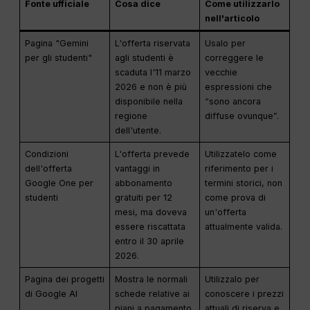
Fonte ufficiale
Cosa dice
Come utilizzarlo
nell'articolo
Pagina "Gemini
L'offerta riservata
Usalo per
per gli studenti"
agli studenti è
correggere le
scaduta l'11 marzo
vecchie
2026 e non è più
espressioni che
disponibile nella
“sono ancora
regione
diffuse ovunque”.
dell'utente.
Condizioni
L'offerta prevede
Utilizzatelo come
dell'offerta
vantaggi in
riferimento per i
Google One per
abbonamento
termini storici, non
studenti
gratuiti per 12
come prova di
mesi, ma doveva
un'offerta
essere riscattata
attualmente valida.
entro il 30 aprile
2026.
Pagina dei progetti
Mostra le normali
Utilizzalo per
di Google AI
schede relative ai
conoscere i prezzi
piani a pagamento
attuali di riserva e