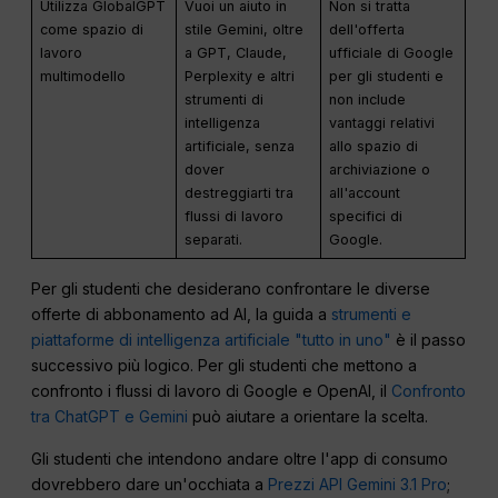
Utilizza GlobalGPT
Vuoi un aiuto in
Non si tratta
come spazio di
stile Gemini, oltre
dell'offerta
lavoro
a GPT, Claude,
ufficiale di Google
multimodello
Perplexity e altri
per gli studenti e
strumenti di
non include
intelligenza
vantaggi relativi
artificiale, senza
allo spazio di
dover
archiviazione o
destreggiarti tra
all'account
flussi di lavoro
specifici di
separati.
Google.
Per gli studenti che desiderano confrontare le diverse
offerte di abbonamento ad AI, la guida a
strumenti e
piattaforme di intelligenza artificiale "tutto in uno"
è il passo
successivo più logico. Per gli studenti che mettono a
confronto i flussi di lavoro di Google e OpenAI, il
Confronto
tra ChatGPT e Gemini
può aiutare a orientare la scelta.
Gli studenti che intendono andare oltre l'app di consumo
dovrebbero dare un'occhiata a
Prezzi API Gemini 3.1 Pro
;