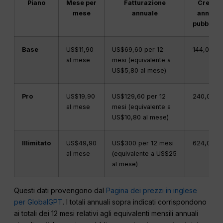
Piano
Mese per
Fatturazione
Crediti
mese
annuale
annuali
pubblicat
Base
US$11,90
US$69,60 per 12
144,000
al mese
mesi (equivalente a
US$5,80 al mese)
Pro
US$19,90
US$129,60 per 12
240,000
al mese
mesi (equivalente a
US$10,80 al mese)
Illimitato
US$49,90
US$300 per 12 mesi
624,000
al mese
(equivalente a US$25
al mese)
Questi dati provengono dal
Pagina dei prezzi in inglese
per GlobalGPT
. I totali annuali sopra indicati corrispondono
ai totali dei 12 mesi relativi agli equivalenti mensili annuali