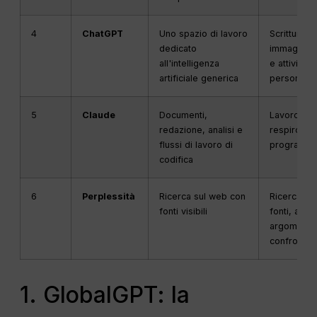
4
ChatGPT
Uno spazio di lavoro
Scrittura, an
dedicato
immagini, r
all'intelligenza
e attività g
artificiale generica
personale 
5
Claude
Documenti,
Lavoro inte
redazione, analisi e
respiro, pr
flussi di lavoro di
programma
codifica
6
Perplessità
Ricerca sul web con
Ricerca, in
fonti visibili
fonti, app
argomenti d
confronti
1. GlobalGPT: la