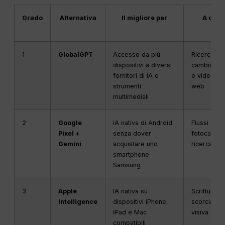
Grado
Alternativa
Il migliore per
A cosa
eff
1
GlobalGPT
Accesso da più
Ricerca, ch
dispositivi a diversi
cambio di 
fornitori di IA e
e video da
strumenti
web
multimediali
2
Google
IA nativa di Android
Flussi di la
Pixel +
senza dover
fotocamera
Gemini
acquistare uno
ricerca e 
smartphone
Samsung
3
Apple
IA nativa su
Scrittura, f
Intelligence
dispositivi iPhone,
scorciatoie
iPad e Mac
visiva
compatibili