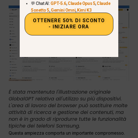
💬 Chat AI:
GPT-5.6
,
Claude Opus 5
,
Claude
Sonetto 5
,
Gemini Omni
,
Kimi K3
OTTENERE 50% DI SCONTO
- INIZIARE ORA
È stata mantenuta l'illustrazione originale
GlobalGPT relativa all'utilizzo su più dispositivi.
L'area di lavoro del browser può sostituire molte
attività di ricerca e gestione dei contenuti, ma
non è in grado di riprodurre tutte le funzionalità
tipiche dei telefoni Samsung.
Questa ampiezza comporta un importante compromesso.