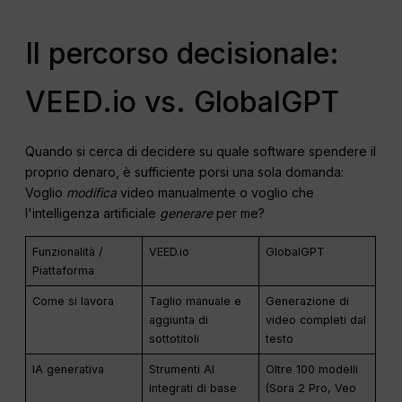
Il percorso decisionale:
VEED.io vs. GlobalGPT
Quando si cerca di decidere su quale software spendere il
proprio denaro, è sufficiente porsi una sola domanda:
Voglio
modifica
video manualmente o voglio che
l'intelligenza artificiale
generare
per me?
Funzionalità /
VEED.io
GlobalGPT
Piattaforma
Come si lavora
Taglio manuale e
Generazione di
aggiunta di
video completi dal
sottotitoli
testo
IA generativa
Strumenti AI
Oltre 100 modelli
integrati di base
(Sora 2 Pro, Veo