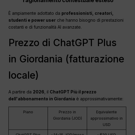
ragionamento contestuale esteso
È ampiamente adottato da
professionisti, creatori,
studenti e power user
che hanno bisogno di prestazioni
costanti e di funzionalità AI avanzate.
Prezzo di ChatGPT Plus
in Giordania (fatturazione
locale)
A partire da
2026
, il
ChatGPT
Più il prezzo
dell'abbonamento in Giordania
è approssimativamente:
Piano
Prezzo in
Equivalente
Giordania (JOD)
approssimativo in
USD
ChatGPT Plus
~14-15 JOD/mese
~$20 USD