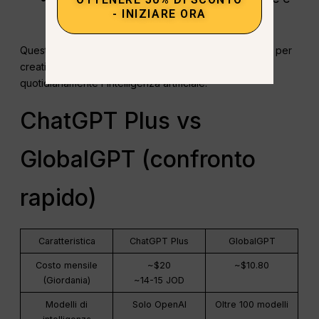
- INIZIARE ORA
di produttività
Questo rende GlobalGPT un
scelta più conveniente
per
creativi, professionisti e studenti che utilizzano
quotidianamente l'intelligenza artificiale.
ChatGPT Plus vs
GlobalGPT (confronto
rapido)
Caratteristica
ChatGPT Plus
GlobalGPT
Costo mensile
~$20
~$10.80
(Giordania)
~14-15 JOD
Modelli di
Solo OpenAI
Oltre 100 modelli