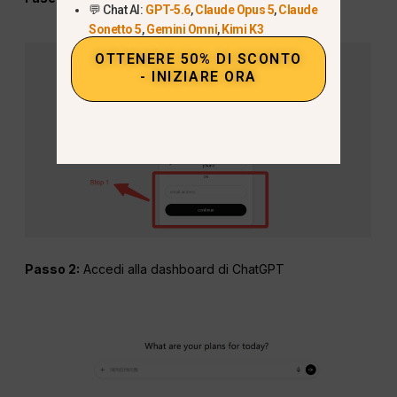
💬 Chat AI:
GPT-5.6
,
Claude Opus 5
,
Claude
Sonetto 5
,
Gemini Omni
,
Kimi K3
OTTENERE 50% DI SCONTO
- INIZIARE ORA
Passo 2:
Accedi alla dashboard di ChatGPT