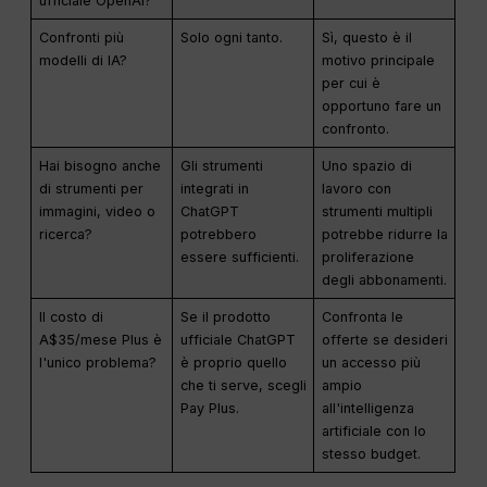
ufficiale OpenAI?
Confronti più
Solo ogni tanto.
Sì, questo è il
modelli di IA?
motivo principale
per cui è
opportuno fare un
confronto.
Hai bisogno anche
Gli strumenti
Uno spazio di
di strumenti per
integrati in
lavoro con
immagini, video o
ChatGPT
strumenti multipli
ricerca?
potrebbero
potrebbe ridurre la
essere sufficienti.
proliferazione
degli abbonamenti.
Il costo di
Se il prodotto
Confronta le
A$35/mese Plus è
ufficiale ChatGPT
offerte se desideri
l'unico problema?
è proprio quello
un accesso più
che ti serve, scegli
ampio
Pay Plus.
all'intelligenza
artificiale con lo
stesso budget.