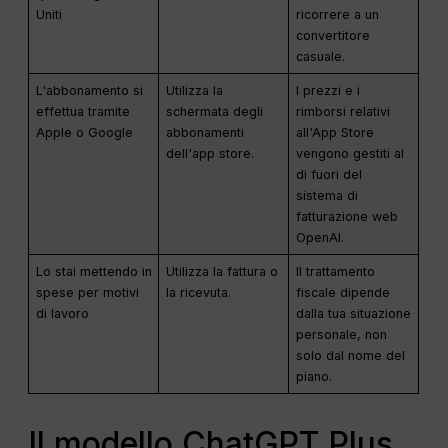
Uniti
ricorrere a un
convertitore
casuale.
L'abbonamento si
Utilizza la
I prezzi e i
effettua tramite
schermata degli
rimborsi relativi
Apple o Google
abbonamenti
all'App Store
dell'app store.
vengono gestiti al
di fuori del
sistema di
fatturazione web
OpenAI.
Lo stai mettendo in
Utilizza la fattura o
Il trattamento
spese per motivi
la ricevuta.
fiscale dipende
di lavoro
dalla tua situazione
personale, non
solo dal nome del
piano.
Il modello ChatGPT Plus