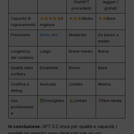
ChatGPT
leggeri /
precedenti
gratuiti
Capacità di
Il
Medio
Base
ragionamento
migliore
Precisione
Molto alto
Moderato
Da basso a
medio
Lunghezza
Lungo
Breve-medio
Breve
del contesto
Qualità della
Eccellente
Buono
Base
scrittura
Codifica e
Avanzato
Limitato
Minimo
debug
Uso
Consigliato
Limitato
Non ideale
professional
e
In conclusione:
GPT‑5.2 vince per qualità e capacità; i
modelli più semplici sono ideali solo per un uso