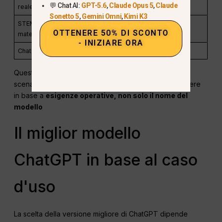
💬 Chat AI:
GPT-5.6
,
Claude Opus 5
,
Claude
reale (voce + visione)
Sonetto 5
,
Gemini Omni
,
Kimi K3
STEM / ragionamento
Serie o
OTTENERE 50% DI SCONTO
matematico
- INIZIARE ORA
Chat sul budget
GPT-3.5 Turbo
Questo confronto approfondito copre più modelli e
scenari rispetto a molte guide online e ti aiuta a scegliere
in base a
esigenze operative, non solo il nome del
modello
Il miglior modello
ChatGPT in base al caso
d'uso
La scelta della versione migliore di ChatGPT dipende