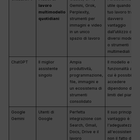
lavoro
Gemini, Grok,
utile quando il
multimodello
Perplexity,
tuo lavoro trae
quotidiani
strumenti per
davvero
immagini e video
vantaggio
in un unico
dall’utilizzo di
spazio di lavoro
diversi modelli
o strumenti
multimediali
ChatGPT
Il miglior
Ampia
Il modello e le
assistente
produttività,
funzionalità a
singolo
programmazione,
cui è possibile
file, immagini e
accedere
un ecosistema di
dipendono dai
strumenti
limiti del piano
consolidato
Google
Utenti di
Perfetta
Il suo principale
Gemini
Google
integrazione con
vantaggio è
Search, Gmail,
l'adeguatezza
Docs, Drive e il
all'ecosistema,
lavoro
non il fatto di