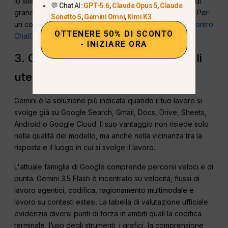
lo stile di scrittura di Claude, la gestione di documenti di
💬 Chat AI:
GPT-5.6
,
Claude Opus 5
,
Claude
grandi dimensioni o il flusso di lavoro di Claude Code. Per
Sonetto 5
,
Gemini Omni
,
Kimi K3
un confronto mirato, consulta il nostro
Guida: Claude contro
OTTENERE 50% DI SCONTO
ChatGPT
.
- INIZIARE ORA
3. Google Gemini — L'ideale per gli
utenti di Google
Gemini è la soluzione più indicata quando il tuo lavoro si
svolge già su Google Search, Gmail, Docs, Drive, Sheets,
Android o Google Cloud. Il suo vantaggio non risiede solo
nella qualità del modello, ma anche nella vicinanza tra la
risposta e il luogo in cui si svolge il lavoro.
L'attuale famiglia di Google comprende percorsi veloci e di
punta. Gemini 3.5 Flash è incentrato su velocità, flussi di
lavoro agentici, codifica, ragionamento multimodale e
lavoro su contesti estesi. La tabella di valutazione ufficiale
evidenzia diversi punti di forza in ambiti quali la codifica
terminale, l’uso degli strumenti, i grafici, la comprensione