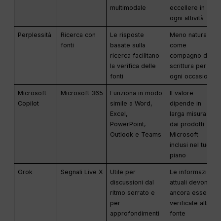
multimodale
eccellere in
ogni attività
Perplessità
Ricerca con
Le risposte
Meno naturale
fonti
basate sulla
come
ricerca facilitano
compagno di
la verifica delle
scrittura per
fonti
ogni occasione
Microsoft
Microsoft 365
Funziona in modo
Il valore
Copilot
simile a Word,
dipende in
Excel,
larga misura
PowerPoint,
dai prodotti
Outlook e Teams
Microsoft
inclusi nel tuo
piano
Grok
Segnali Live X
Utile per
Le informazioni
discussioni dal
attuali devono
ritmo serrato e
ancora essere
per
verificate alla
approfondimenti
fonte