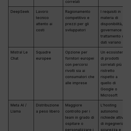
correlati
DeepSeek
Lavoro
Ragionamento
I requisiti in
tecnico
competitivo e
materia di
attento ai
prezzi per gli
disponibilità,
costi
sviluppatori
governance e
trattamento dei
dati variano
Mistral Le
Squadre
Opzione per
Un ecosistema
Chat
europee
fornitori europei
di prodotti
con percorsi
correlati più
rivolti sia ai
ristretto
consumatori che
rispetto a
alle imprese
quello di
Google o
Microsoft
Meta AI /
Distribuzione
Maggiore
L'hosting
Llama
a peso libero
controllo per i
autonomo
team in grado di
richiede attività
ospitare o
di ingegneria,
personalizzare i
sicurezza e