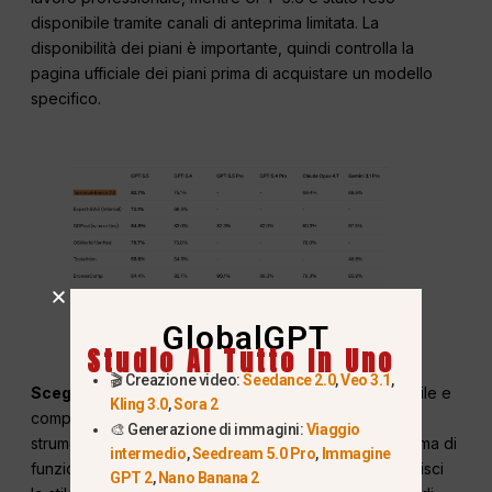
disponibile tramite canali di anteprima limitata. La
disponibilità dei piani è importante, quindi controlla la
pagina ufficiale dei piani prima di acquistare un modello
specifico.
GlobalGPT
Studio AI Tutto In Uno
🎬 Creazione video:
Seedance 2.0
,
Veo 3.1
,
Scegliere ChatGPT se:
se cerchi un prodotto versatile e
Kling 3.0
,
Sora 2
completo, una codifica efficiente, documenti curati,
🎨 Generazione di immagini:
Viaggio
strumenti per la gestione delle immagini o un ecosistema di
intermedio
,
Seedream 5.0 Pro
,
Immagine
funzionalità consolidato.
Scegli Claude se:
Se preferisci
GPT 2
,
Nano Banana 2