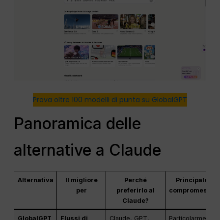
Prova oltre 100 modelli di punta su GlobalGPT
Panoramica delle
alternative a Claude
Alternativa
Il migliore
Perché
Principale
per
preferirlo al
compromesso
Claude?
GlobalGPT
Flussi di
Claude, GPT,
Particolarmente