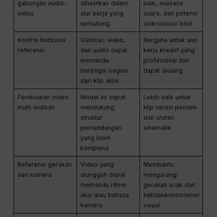
gabungan audio-
dihasilkan dalam
baik, suasana
video
alur kerja yang
suara, dan potensi
terhubung
sinkronisasi bibir
Kontrol berbasis
Gambar, video,
Berguna untuk alur
referensi
dan audio dapat
kerja kreatif yang
memandu
profesional dan
berbagai bagian
dapat diulang
dari klip akhir
Pembuatan video
Model ini dapat
Lebih baik untuk
multi-bidikan
mendukung
klip narasi pendek
struktur
dan urutan
pemandangan
sinematik
yang lebih
kompleks
Referensi gerakan
Video yang
Membantu
dan kamera
diunggah dapat
mengurangi
memandu ritme
gerakan acak dan
aksi atau bahasa
ketidakkonsistenan
kamera
visual