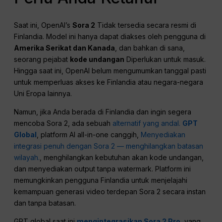
Saat ini, OpenAI’s
Sora 2
Tidak tersedia secara resmi di
Finlandia. Model ini hanya dapat diakses oleh pengguna di
Amerika Serikat dan Kanada
, dan bahkan di sana,
seorang pejabat
kode undangan
Diperlukan untuk masuk.
Hingga saat ini, OpenAI belum mengumumkan tanggal pasti
untuk memperluas akses ke Finlandia atau negara-negara
Uni Eropa lainnya.
Namun, jika Anda berada di Finlandia dan ingin segera
mencoba Sora 2, ada sebuah
alternatif yang andal.
GPT
Global
, platform AI all-in-one canggih,
Menyediakan
integrasi penuh dengan Sora 2 — menghilangkan batasan
wilayah.
, menghilangkan kebutuhan akan kode undangan,
dan menyediakan output tanpa watermark. Platform ini
memungkinkan pengguna Finlandia untuk menjelajahi
kemampuan generasi video terdepan Sora 2 secara instan
dan tanpa batasan.
GPT global saat ini
mengintegrasikan Sora 2 Pro
, yang