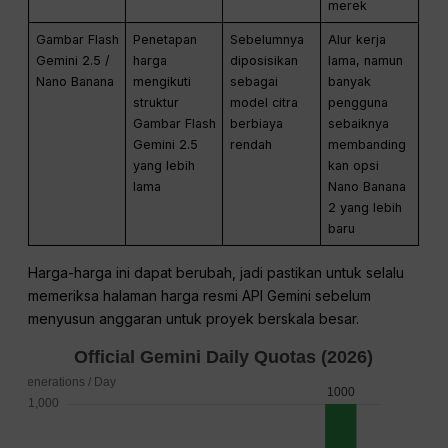
merek
Gambar Flash
Penetapan
Sebelumnya
Alur kerja
Gemini 2.5 /
harga
diposisikan
lama, namun
Nano Banana
mengikuti
sebagai
banyak
struktur
model citra
pengguna
Gambar Flash
berbiaya
sebaiknya
Gemini 2.5
rendah
membanding
yang lebih
kan opsi
lama
Nano Banana
2 yang lebih
baru
Harga-harga ini dapat berubah, jadi pastikan untuk selalu
memeriksa halaman harga resmi API Gemini sebelum
menyusun anggaran untuk proyek berskala besar.