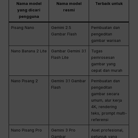
Nama model
Nama model
Terbaik untuk
yang dicari
resmi
pengguna
Pisang Nano
Gemini 2.5
Pembuatan dan
Gambar Flash
pengeditan
gambar warisan
Nano Banana 2 Lite
Gambar Gemini 3.1
Tugas
Flash Lite
pemrosesan
gambar yang
cepat dan murah
Nano Pisang 2
Gemini 3.1 Gambar
Pembuatan dan
Flash
pengeditan
gambar secara
umum, alur kerja
4K, rendering
teks, prompt multi-
referensi
Nano Pisang Pro
Gemini 3 Pro
Aset profesional,
Gambar
petunjuk yang