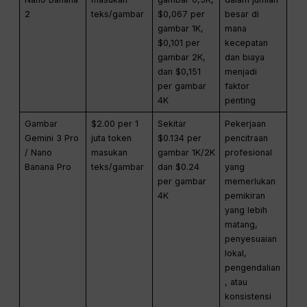
2
teks/gambar
$0,067 per
besar di
gambar 1K,
mana
$0,101 per
kecepatan
gambar 2K,
dan biaya
dan $0,151
menjadi
per gambar
faktor
4K
penting
Gambar
$2.00 per 1
Sekitar
Pekerjaan
Gemini 3 Pro
juta token
$0.134 per
pencitraan
/ Nano
masukan
gambar 1K/2K
profesional
Banana Pro
teks/gambar
dan $0.24
yang
per gambar
memerlukan
4K
pemikiran
yang lebih
matang,
penyesuaian
lokal,
pengendalian
, atau
konsistensi