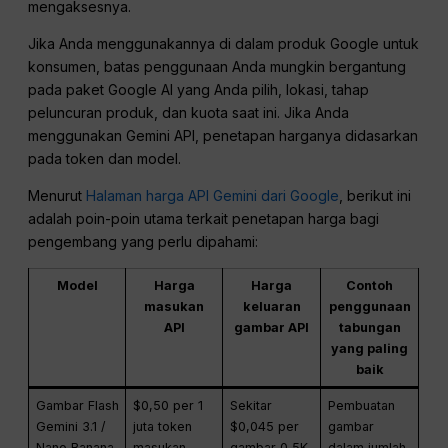
mengaksesnya.
Jika Anda menggunakannya di dalam produk Google untuk
konsumen, batas penggunaan Anda mungkin bergantung
pada paket Google AI yang Anda pilih, lokasi, tahap
peluncuran produk, dan kuota saat ini. Jika Anda
menggunakan Gemini API, penetapan harganya didasarkan
pada token dan model.
Menurut
Halaman harga API Gemini dari Google
, berikut ini
adalah poin-poin utama terkait penetapan harga bagi
pengembang yang perlu dipahami:
Model
Harga
Harga
Contoh
masukan
keluaran
penggunaan
API
gambar API
tabungan
yang paling
baik
Gambar Flash
$0,50 per 1
Sekitar
Pembuatan
Gemini 3.1 /
juta token
$0,045 per
gambar
Nano Banana
masukan
gambar 0,5K,
dalam jumlah