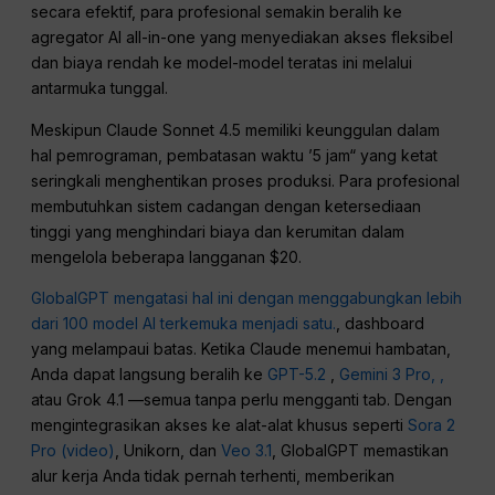
secara efektif, para profesional semakin beralih ke
agregator AI all-in-one yang menyediakan akses fleksibel
dan biaya rendah ke model-model teratas ini melalui
antarmuka tunggal.
Meskipun Claude Sonnet 4.5 memiliki keunggulan dalam
hal pemrograman, pembatasan waktu ’5 jam“ yang ketat
seringkali menghentikan proses produksi. Para profesional
membutuhkan sistem cadangan dengan ketersediaan
tinggi yang menghindari biaya dan kerumitan dalam
mengelola beberapa langganan $20.
GlobalGPT mengatasi hal ini dengan menggabungkan lebih
dari 100 model AI terkemuka menjadi satu.
, dashboard
yang melampaui batas. Ketika Claude menemui hambatan,
Anda dapat langsung beralih ke
GPT-5.2
,
Gemini 3 Pro, ,
atau Grok 4.1 —semua tanpa perlu mengganti tab. Dengan
mengintegrasikan akses ke alat-alat khusus seperti
Sora 2
Pro (video)
, Unikorn, dan
Veo 3.1
, GlobalGPT memastikan
alur kerja Anda tidak pernah terhenti, memberikan