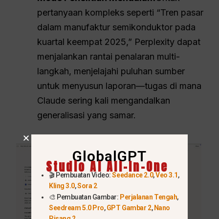
pertanyaan kompleks seperti “Tren pasar
dalam manufaktur semikonduktor pada
kuartal keempat 2025,” Perplexity dapat
menjalankan rantai penalaran multi-
langkah, menjelajahi puluhan sumber
untuk menyusun laporan—tugas di mana
Claude sering kali mengandalkan
generalisasi yang samar.
GlobalGPT
Studio AI All-In-One
🎬 Pembuatan Video:
Seedance 2.0
,
Veo 3.1
,
Kling 3.0
,
Sora 2
🎨 Pembuatan Gambar:
Perjalanan Tengah
,
Seedream 5.0 Pro
,
GPT Gambar 2
,
Nano
Pisang 2