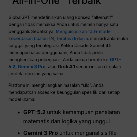
“All-in-One” Terbaik
GlobalGPT mendefinisikan ulang konsep “alternatif”
dengan tidak memaksa Anda untuk memilih hanya satu
pengganti. Sebaliknya,
Mengumpulkan 100+ model
kecerdasan buatan (AI) teratas di dunia.
menjadi antarmuka
tunggal yang terintegrasi. Ketika Claude Sonnet 4.5
mencapai batas penggunaan, Anda tidak perlu
menghentikan pekerjaan—Anda cukup beralih ke
GPT-
5.2
,
Gemini 3 Pro
,
atau
Grok 4.1
secara instan di dalam
jendela obrolan yang sama.
Platform ini menghilangkan masalah “silo”. Anda
mendapatkan akses ke keunggulan spesifik dari setiap
model utama:
GPT-5.2
untuk kemampuan penalaran
matematis dan logika yang unggul.
Gemini 3 Pro
untuk menganalisis file