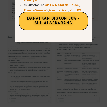
💬 Obrolan AI:
GPT-5.6
,
Claude Opus 5
,
Claude Soneta 5
,
Gemini Omni
,
Kimi K3
DAPATKAN DISKON 50% -
MULAI SEKARANG