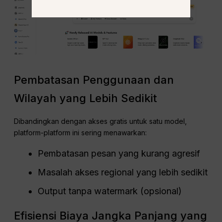
Pembatasan Penggunaan dan
Wilayah yang Lebih Sedikit
Dibandingkan dengan akses gratis untuk satu model,
platform-platform ini sering menawarkan:
Pembatasan pesan yang kurang agresif
Masalah akses regional yang lebih sedikit
Output tanpa watermark (opsional)
Efisiensi Biaya Jangka Panjang yang