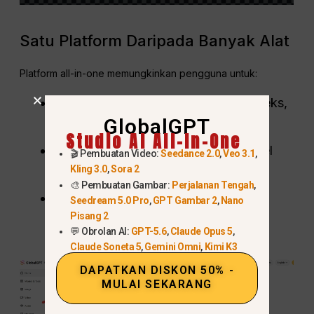
Satu Platform Daripada Banyak Alat
Platform all-in-one memungkinkan pengguna untuk:
Beralih dengan mulus antara model teks,
GlobalGPT
gambar, dan video.
Studio AI All-In-One
Bandingkan kekuatan berbagai model
🎬 Pembuatan Video:
Seedance 2.0
,
Veo 3.1
,
Kling 3.0
,
Sora 2
secara instan
🎨 Pembuatan Gambar:
Perjalanan Tengah
,
Hindari reset konteks yang terus-
Seedream 5.0 Pro
,
GPT Gambar 2
,
Nano
Pisang 2
menerus.
💬 Obrolan AI:
GPT-5.6
,
Claude Opus 5
,
Claude Soneta 5
,
Gemini Omni
,
Kimi K3
DAPATKAN DISKON 50% -
MULAI SEKARANG