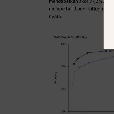
mendapatkan skor 77,3%. Tes 
memperbaiki bug. Ini juga ber
nyata.