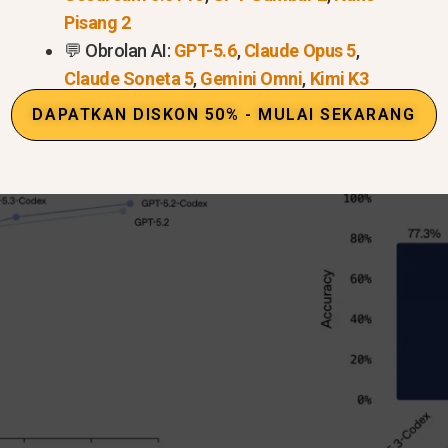
ini memeriksa apakah AI dapat menggunakan termina
Pisang 2
kinerja baik di SWE-Bench Pro, yang menguji tugas-tu
💬 Obrolan AI:
GPT-5.6
,
Claude Opus 5
,
Claude Soneta 5
,
Gemini Omni
,
Kimi K3
DAPATKAN DISKON 50% - MULAI SEKARANG