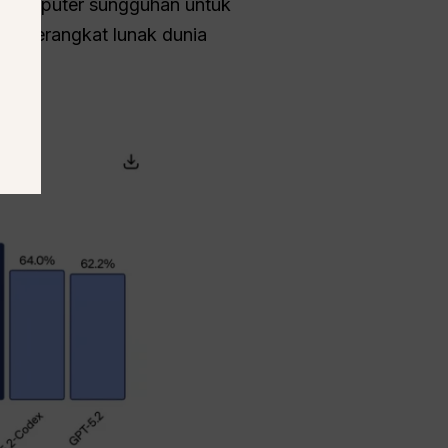
l komputer sungguhan untuk
gas perangkat lunak dunia