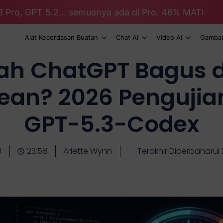
3 Pro, GPT 5.2... semuanya ada di Pro. 46% MATI
Alat Kecerdasan Buatan
Chat AI
Video AI
Gambar
ah ChatGPT Bagus 
ean? 2026 Pengujia
GPT-5.3-Codex
0
23:58
Ariette Wynn
Terakhir Diperbaharui