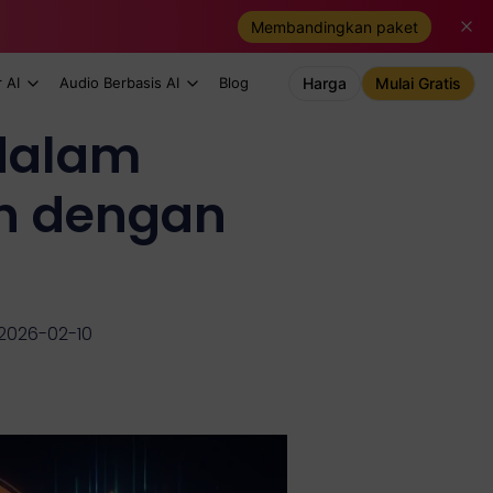
Membandingkan paket
 AI
Audio Berbasis AI
Blog
Harga
Mulai Gratis
dalam
n dengan
 2026-02-10