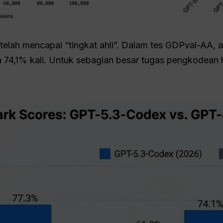
elah mencapai “tingkat ahli”. Dalam tes GDPval-AA, a
 74,1% kali. Untuk sebagian besar tugas pengkodean h