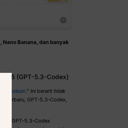
5, Nano Banana, dan banyak
 2026 (GPT-5.3-Codex)
engkodean
.” Ini berarti tidak
del terbaru, GPT-5.3-Codex,
h 2.0, GPT-5.3-Codex