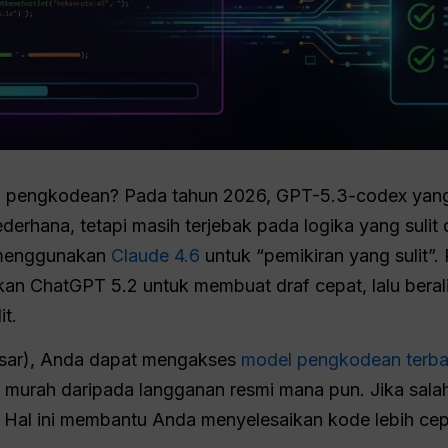
pengkodean? Pada tahun 2026, GPT-5.3-codex yang 
erhana, tetapi masih terjebak pada logika yang sulit 
 menggunakan
Claude 4.6
untuk “pemikiran yang sulit”
n ChatGPT 5.2 untuk membuat draf cepat, lalu berali
t.
sar), Anda dapat mengakses
model pengkodean terba
bih murah daripada langganan resmi mana pun. Jika sala
n. Hal ini membantu Anda menyelesaikan kode lebih ce