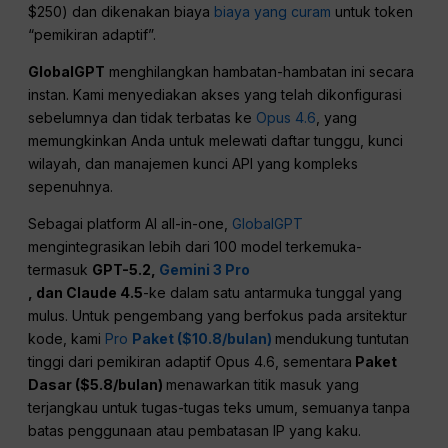
$250) dan dikenakan biaya
biaya yang curam
untuk token
“pemikiran adaptif”.
GlobalGPT
menghilangkan hambatan-hambatan ini secara
instan. Kami menyediakan akses yang telah dikonfigurasi
sebelumnya dan tidak terbatas ke
Opus 4.6
, yang
memungkinkan Anda untuk melewati daftar tunggu, kunci
wilayah, dan manajemen kunci API yang kompleks
sepenuhnya.
Sebagai platform AI all-in-one,
GlobalGPT
mengintegrasikan lebih dari 100 model terkemuka-
termasuk
GPT-5.2,
Gemini 3 Pro
, dan Claude 4.5
-ke dalam satu antarmuka tunggal yang
mulus. Untuk pengembang yang berfokus pada arsitektur
kode, kami
Pro
Paket ($10.8/bulan)
mendukung tuntutan
tinggi dari pemikiran adaptif Opus 4.6, sementara
Paket
Dasar ($5.8/bulan)
menawarkan titik masuk yang
terjangkau untuk tugas-tugas teks umum, semuanya tanpa
batas penggunaan atau pembatasan IP yang kaku.