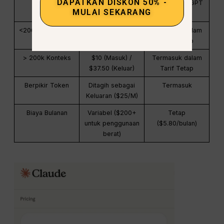
DAPATKAN DISKON 50% -
Fitur
API resmi (Tingkat
Paket GlobalGPT
MULAI SEKARANG
4)
Pro
<200 ribu Konteks
$5 (Masuk) / $25
Termasuk dalam
(Keluar)
Tarif Tetap
> 200k Konteks
$10 (Masuk) /
Termasuk dalam
$37.50 (Keluar)
Tarif Tetap
Berpikir Token
Ditagih sebagai
Termasuk
Keluaran ($25/M)
Biaya Bulanan
Variabel ($200+
Tetap
untuk penggunaan
($5.80/bulan)
berat)