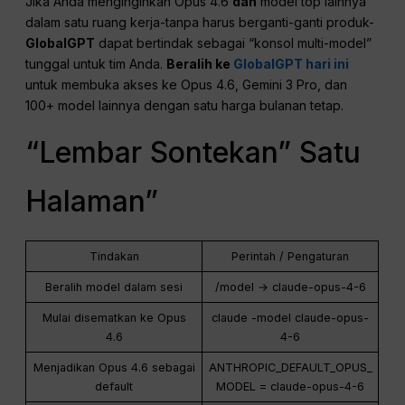
Jika Anda menginginkan Opus 4.6
dan
model top lainnya
dalam satu ruang kerja-tanpa harus berganti-ganti produk-
GlobalGPT
dapat bertindak sebagai “konsol multi-model”
tunggal untuk tim Anda.
Beralih ke
GlobalGPT hari ini
untuk membuka akses ke Opus 4.6, Gemini 3 Pro, dan
100+ model lainnya dengan satu harga bulanan tetap.
“Lembar Sontekan” Satu
Halaman”
Tindakan
Perintah / Pengaturan
Beralih model dalam sesi
/model → claude-opus-4-6
Mulai disematkan ke Opus
claude -model claude-opus-
4.6
4-6
Menjadikan Opus 4.6 sebagai
ANTHROPIC_DEFAULT_OPUS_
default
MODEL = claude-opus-4-6