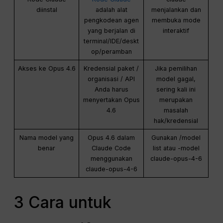
diinstal
adalah alat
menjalankan dan
pengkodean agen
membuka mode
yang berjalan di
interaktif
terminal/IDE/deskt
op/peramban
Akses ke Opus 4.6
Kredensial paket /
Jika pemilihan
organisasi / API
model gagal,
Anda harus
sering kali ini
menyertakan Opus
merupakan
4.6
masalah
hak/kredensial
Nama model yang
Opus 4.6 dalam
Gunakan /model
benar
Claude Code
list atau -model
menggunakan
claude-opus-4-6
claude-opus-4-6
3 Cara untuk