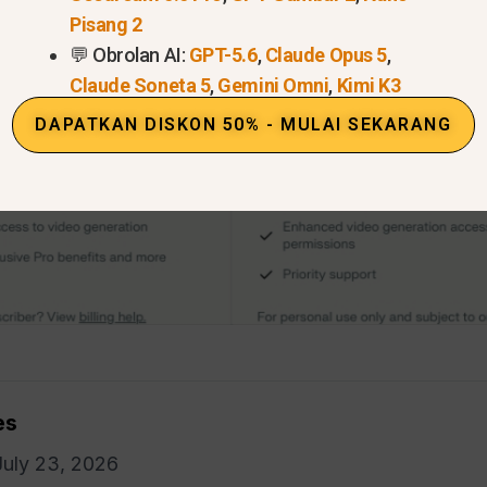
Pisang 2
💬 Obrolan AI:
GPT-5.6
,
Claude Opus 5
,
Claude Soneta 5
,
Gemini Omni
,
Kimi K3
DAPATKAN DISKON 50% - MULAI SEKARANG
es
 July 23, 2026