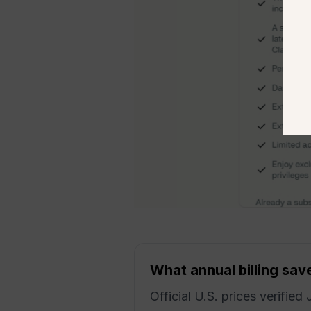
What annual billing sav
Official U.S. prices verified