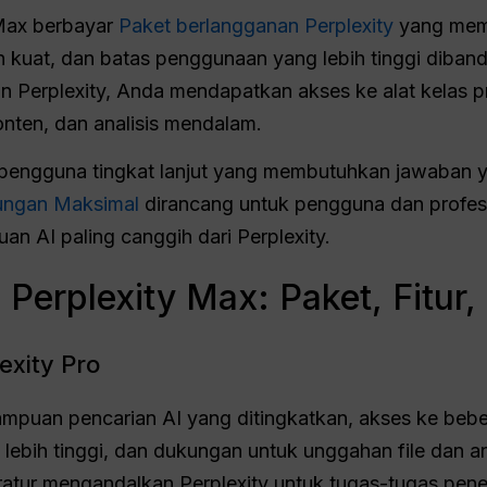
 Max berbayar
Paket berlangganan Perplexity
yang memb
h kuat, dan batas penggunaan yang lebih tinggi diband
 Perplexity, Anda mendapatkan akses ke alat kelas p
onten, dan analisis mendalam.
k pengguna tingkat lanjut yang membutuhkan jawaban y
ungan Maksimal
dirancang untuk pengguna dan profes
n AI paling canggih dari Perplexity.
s Perplexity Max: Paket, Fitur
exity Pro
puan pencarian AI yang ditingkatkan, akses ke bebera
lebih tinggi, dan dukungan untuk unggahan file dan an
atur mengandalkan Perplexity untuk tugas-tugas peneli