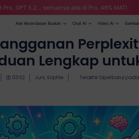
3 Pro, GPT 5.2... semuanya ada di Pro. 46% MATI
Alat Kecerdasan Buatan
Chat AI
Video AI
Gambar
langganan Perplexit
duan Lengkap untu
03:52
Juni, Sophie
Terakhir Diperbarui pada