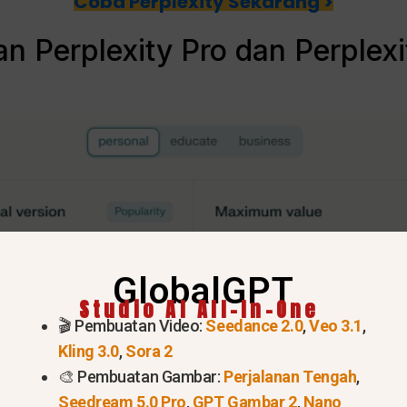
Coba Perplexity Sekarang >
n Perplexity Pro dan Perplex
GlobalGPT
Studio AI All-In-One
🎬 Pembuatan Video:
Seedance 2.0
,
Veo 3.1
,
Kling 3.0
,
Sora 2
🎨 Pembuatan Gambar:
Perjalanan Tengah
,
Seedream 5.0 Pro
,
GPT Gambar 2
,
Nano