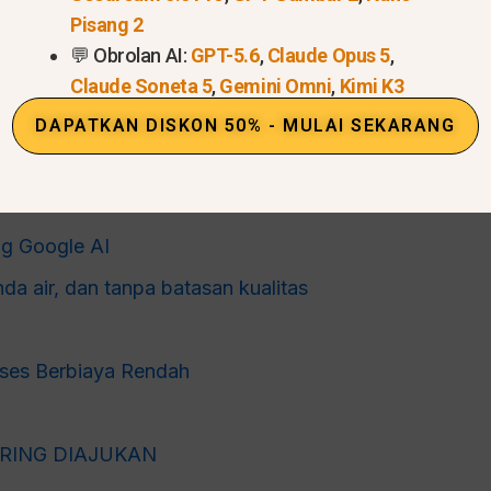
Pisang 2
 kredit Nano Banana Pro gratis tersebut
💬 Obrolan AI:
GPT-5.6
,
Claude Opus 5
,
o
Claude Soneta 5
,
Gemini Omni
,
Kimi K3
u terbatas dapat tersedia
DAPATKAN DISKON 50% - MULAI SEKARANG
dimulai
 Nano Banana Pro
ng Google AI
da air, dan tanpa batasan kualitas
ses Berbiaya Rendah
RING DIAJUKAN