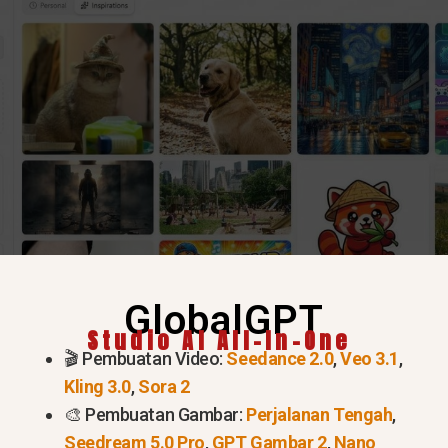
GlobalGPT
Studio AI All-In-One
🎬 Pembuatan Video:
Seedance 2.0
,
Veo 3.1
,
Coba Nano Banana 2 Sekarang >
Kling 3.0
,
Sora 2
🎨 Pembuatan Gambar:
Perjalanan Tengah
,
Seedream 5.0 Pro
,
GPT Gambar 2
,
Nano