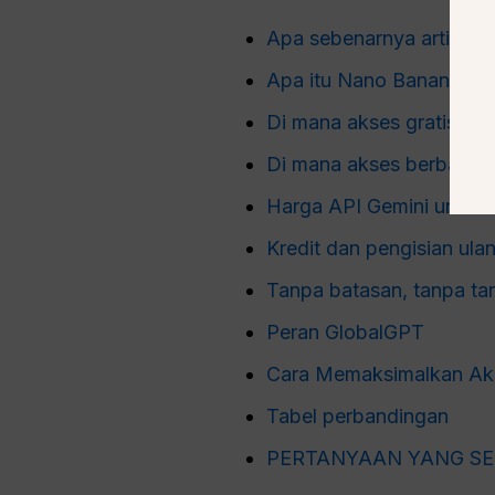
Apa sebenarnya arti dari
Apa itu Nano Banana Pr
Di mana akses gratis ata
Di mana akses berbayar 
Harga API Gemini untuk
Kredit dan pengisian ula
Tanpa batasan, tanpa tan
Peran GlobalGPT
Cara Memaksimalkan Ak
Tabel perbandingan
PERTANYAAN YANG SE