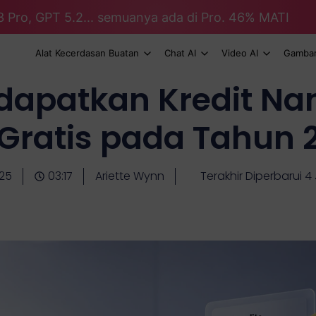
3 Pro, GPT 5.2... semuanya ada di Pro. 46% MATI
Alat Kecerdasan Buatan
Chat AI
Video AI
Gambar
dapatkan Kredit Na
 Gratis pada Tahun 
-25
03:17
Ariette Wynn
Terakhir Diperbarui 4 