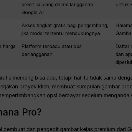
kredit isi ulang dalam langganan
untuk k
Google AI
Akses tingkat gratis bagi pengembang,
Halama
jika model tertentu mendukungnya
Gambar
n harga
Platform terpadu atau opsi
Daftar
berlangganan
dan apa
diperl
gratis memang bisa ada, tetapi hal itu tidak sama deng
erjakan proyek klien, membuat kumpulan gambar produ
mempertimbangkan opsi berbayar sebelum mengandalk
nana Pro?
 pembuat dan pengedit gambar kelas premium dari Go