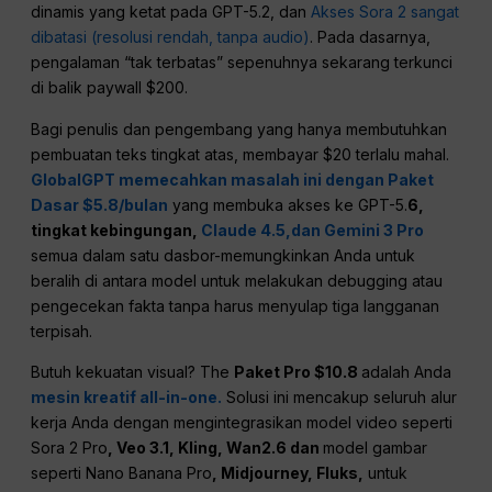
dinamis yang ketat pada GPT-5.2, dan
Akses Sora 2 sangat
dibatasi (resolusi rendah, tanpa audio)
. Pada dasarnya,
pengalaman “tak terbatas” sepenuhnya sekarang terkunci
di balik paywall $200.
Bagi penulis dan pengembang yang hanya membutuhkan
pembuatan teks tingkat atas, membayar $20 terlalu mahal.
GlobalGPT memecahkan masalah ini dengan Paket
Dasar $5.8/bulan
yang membuka akses ke GPT-5.
6,
tingkat kebingungan,
Claude 4.5,
dan Gemini 3 Pro
semua dalam satu dasbor-memungkinkan Anda untuk
beralih di antara model untuk melakukan debugging atau
pengecekan fakta tanpa harus menyulap tiga langganan
terpisah.
Butuh kekuatan visual? The
Paket Pro $10.8
adalah Anda
mesin kreatif all-in-one.
Solusi ini mencakup seluruh alur
kerja Anda dengan mengintegrasikan model video seperti
Sora 2 Pro
, Veo 3.1, Kling, Wan2.6 dan
model gambar
seperti Nano Banana Pro
, Midjourney, Fluks,
untuk