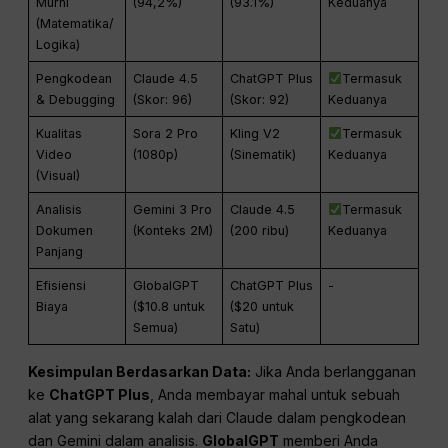
Murni
(94,2%)
(93.1%)
Keduanya
(Matematika/
Logika)
Pengkodean
Claude 4.5
ChatGPT Plus
Termasuk
& Debugging
(Skor: 96)
(Skor: 92)
Keduanya
Kualitas
Sora 2 Pro
Kling V2
Termasuk
Video
(1080p)
(Sinematik)
Keduanya
(Visual)
Analisis
Gemini 3 Pro
Claude 4.5
Termasuk
Dokumen
(Konteks 2M)
(200 ribu)
Keduanya
Panjang
Efisiensi
GlobalGPT
ChatGPT Plus
-
Biaya
($10.8 untuk
($20 untuk
Semua)
Satu)
Kesimpulan Berdasarkan Data:
Jika Anda berlangganan
ke
ChatGPT Plus
, Anda membayar mahal untuk sebuah
alat yang sekarang kalah dari Claude dalam pengkodean
dan Gemini dalam analisis.
GlobalGPT
memberi Anda