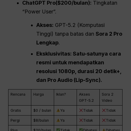
ChatGPT
Pro
($200/bulan):
Tingkatan
“Power User”.
Akses:
GPT-5.2 (Komputasi
Tinggi) tanpa batas dan
Sora 2 Pro
Lengkap
.
Eksklusivitas: Satu-satunya cara
resmi untuk mendapatkan
resolusi 1080p, durasi 20 detik+,
dan Pro Audio (Lip-Sync).
Rencana
Harga
Iklan?
Akses
Sora 2
GPT-5.2
Video
Gratis
$0 / bulan
Ya
Tidak
Tidak
Pergi
$8/bulan
Ya
Tidak
Tidak
Plus
$20/bulan
Tidak
Dibatasi
Dibatasi