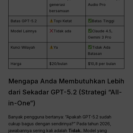
generasi
Audio Pro
bersamaan
Batas GPT-5.2
Topi Ketat
Batas Tinggi
Model Lainnya
Tidak ada
Claude 4.5,
Gemini 3 Pro
Kunci Wilayah
Ya
Tidak Ada
Batasan
Harga
$20/bulan
$10,8 per bulan
Mengapa Anda Membutuhkan Lebih
dari Sekadar GPT-5.2 (Strategi “All-
in-One”)
Banyak pengguna bertanya: “Apakah GPT-5.2 sudah
cukup bagus dengan sendirinya?” Pada tahun 2026,
jawabannya sering kali adalah
Tidak.
. Model yang