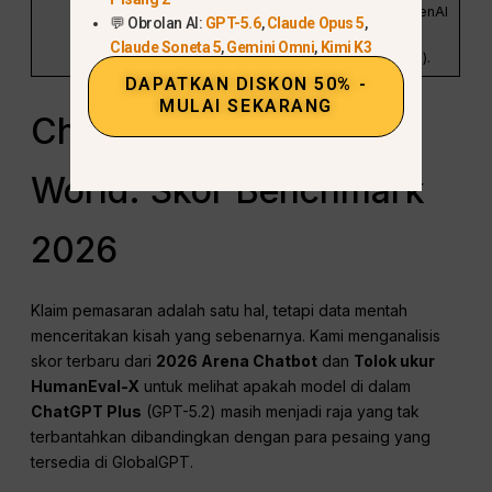
ekosistem OpenAI
💬 Obrolan AI:
GPT-5.6
,
Claude Opus 5
,
(Tidak ada
Claude Soneta 5
,
Gemini Omni
,
Kimi K3
Claude/Gemini).
DAPATKAN DISKON 50% -
MULAI SEKARANG
ChatGPT Plus vs The
World: Skor Benchmark
2026
Klaim pemasaran adalah satu hal, tetapi data mentah
menceritakan kisah yang sebenarnya. Kami menganalisis
skor terbaru dari
2026 Arena Chatbot
dan
Tolok ukur
HumanEval-X
untuk melihat apakah model di dalam
ChatGPT
Plus
(GPT-5.2) masih menjadi raja yang tak
terbantahkan dibandingkan dengan para pesaing yang
tersedia di GlobalGPT.