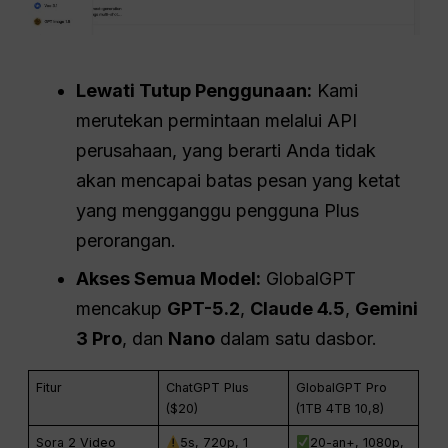
Lewati Tutup Penggunaan:
Kami
merutekan permintaan melalui API
perusahaan, yang berarti Anda tidak
akan mencapai batas pesan yang ketat
yang mengganggu pengguna Plus
perorangan.
Akses Semua Model:
GlobalGPT
mencakup
GPT-5.2
,
Claude 4.5
,
Gemini
3 Pro
, dan
Nano
dalam satu dasbor.
Fitur
ChatGPT Plus
GlobalGPT Pro
($20)
(1TB 4TB 10,8)
Sora 2 Video
5s, 720p, 1
20-an+, 1080p,