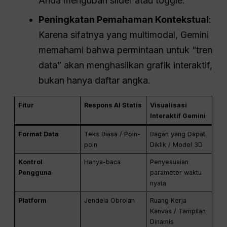
Anda mengubah slider atau toggle.
Peningkatan Pemahaman Kontekstual
:
Karena sifatnya yang multimodal, Gemini
memahami bahwa permintaan untuk “tren
data” akan menghasilkan grafik interaktif,
bukan hanya daftar angka.
Fitur
Respons AI Statis
Visualisasi
Interaktif Gemini
Format Data
Teks Biasa / Poin-
Bagan yang Dapat
poin
Diklik / Model 3D
Kontrol
Hanya-baca
Penyesuaian
Pengguna
parameter waktu
nyata
Platform
Jendela Obrolan
Ruang Kerja
Kanvas / Tampilan
Dinamis