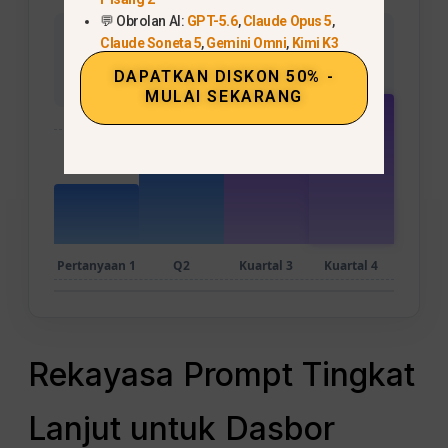
💬 Obrolan AI:
GPT-5.6
,
Claude Opus 5
,
Harga Satuan (Simulasi)
$85.00
Claude Soneta 5
,
Gemini Omni
,
Kimi K3
DAPATKAN DISKON 50% -
MULAI SEKARANG
Pertanyaan 1
Q2
Kuartal 3
Kuartal 4
Rekayasa Prompt Tingkat
Lanjut untuk Dasbor