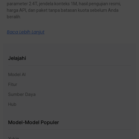
parameter 2.4T, jendela konteks 1M, hasil pengujian resmi,
harga API, dan paket tanpa batasan kuota sebelum Anda
beralih.
Baca Lebih Lanjut
Jelajahi
Model AI
Fitur
Sumber Daya
Hub
Model-Model Populer
Yukie