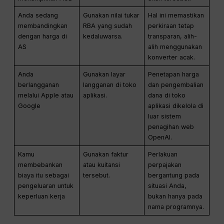
Anda sedang
Gunakan nilai tukar
Hal ini memastikan
membandingkan
RBA yang sudah
perkiraan tetap
dengan harga di
kedaluwarsa.
transparan, alih-
AS
alih menggunakan
konverter acak.
Anda
Gunakan layar
Penetapan harga
berlangganan
langganan di toko
dan pengembalian
melalui Apple atau
aplikasi.
dana di toko
Google
aplikasi dikelola di
luar sistem
penagihan web
OpenAI.
Kamu
Gunakan faktur
Perlakuan
membebankan
atau kuitansi
perpajakan
biaya itu sebagai
tersebut.
bergantung pada
pengeluaran untuk
situasi Anda,
keperluan kerja
bukan hanya pada
nama programnya.