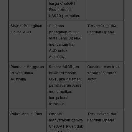
harga ChatGPT
Plus sebesar
US$20 per bulan.
Sistem Penagihan
Halaman
Terverifikasi dari
Online AUD
penagihan multi-
Bantuan OpenAI
mata uang OpenAI
mencantumkan
AUD untuk
Australia.
Panduan Anggaran
Sekitar A$35 per
Gunakan checkout
Praktis untuk
bulan termasuk
sebagai sumber
Australia
GST, jika halaman
akhir
pembayaran Anda
menampilkan
harga lokal
tersebut.
Paket Annual Plus
OpenAI
Terverifikasi dari
menyatakan bahwa
Bantuan OpenAI
ChatGPT Plus tidak