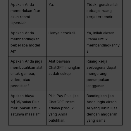
Apakah Anda
Ya.
Tidak, gunakanlah
memerlukan fitur
sebagai ruang
akun resmi
kerja tersendiri.
OpenAI?
Apakah Anda
Hanya sesekali.
Ya, inilah alasan
membandingkan
utama untuk
beberapa model
membandingkanny
AI?
a.
Apakah Anda juga
Alat bawaan
Ruang kerja
membutuhkan alat
ChatGPT mungkin
serbaguna dapat
untuk gambar,
sudah cukup.
mengurangi
video, atau
penumpukan
penelitian?
langganan.
Apakah biaya
Pilih Pay Plus jika
Bandingkan jika
A$35/bulan Plus
ChatGPT resmi
Anda ingin akses
merupakan satu-
adalah produk
AI yang lebih luas
satunya masalah?
yang Anda
dengan anggaran
butuhkan.
yang sama.