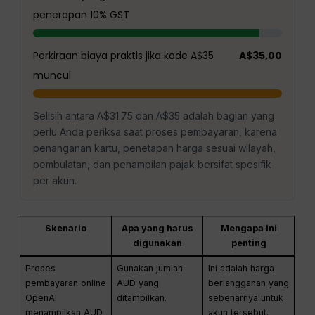
penerapan 10% GST
Perkiraan biaya praktis jika kode A$35
A$35,00
muncul
Selisih antara A$31.75 dan A$35 adalah bagian yang
perlu Anda periksa saat proses pembayaran, karena
penanganan kartu, penetapan harga sesuai wilayah,
pembulatan, dan penampilan pajak bersifat spesifik
per akun.
Skenario
Apa yang harus
Mengapa ini
digunakan
penting
Proses
Gunakan jumlah
Ini adalah harga
pembayaran online
AUD yang
berlangganan yang
OpenAI
ditampilkan.
sebenarnya untuk
menampilkan AUD
akun tersebut.