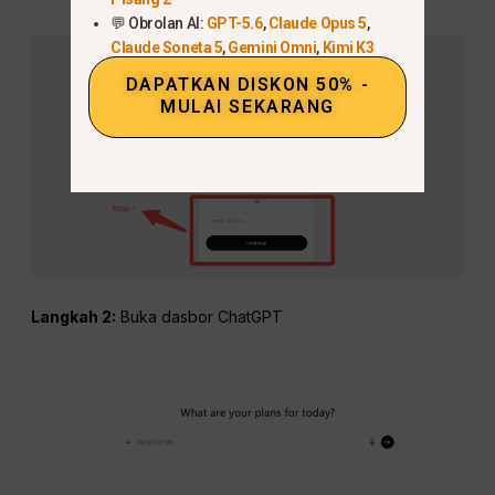
💬 Obrolan AI:
GPT-5.6
,
Claude Opus 5
,
Claude Soneta 5
,
Gemini Omni
,
Kimi K3
DAPATKAN DISKON 50% -
MULAI SEKARANG
Langkah 2:
Buka dasbor ChatGPT