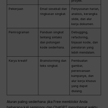
proyek.
Pekerjaan
Email sesekali dan
Penyusunan harian,
ringkasan singkat.
analisis, kerangka
slide, dan alur
kerja dokumen.
Pemrograman
Panduan singkat
Debugging,
tentang sintaks
refactoring,
dan potongan
tinjauan kode, dan
kode sederhana.
penalaran yang
lebih mendalam.
Karya kreatif
Brainstorming dan
Pembuatan
teks singkat.
gambar,
perencanaan
kampanye, dan
alur kerja khusus
yang dapat
diulang.
Aturan paling sederhana: jika Free memblokir Anda
beberapa kali seminggu dan ChatGPT menghemat waktu