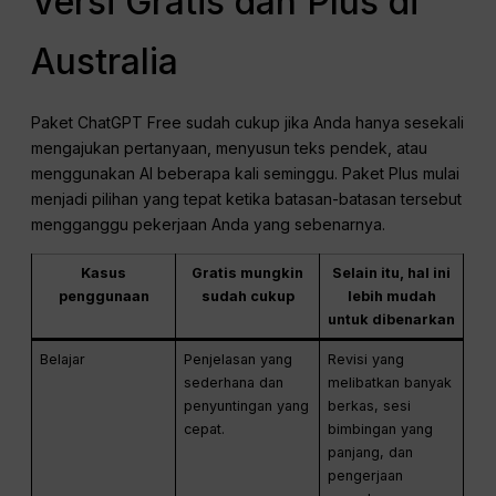
Versi Gratis dan Plus di
Australia
Paket ChatGPT Free sudah cukup jika Anda hanya sesekali
mengajukan pertanyaan, menyusun teks pendek, atau
menggunakan AI beberapa kali seminggu. Paket Plus mulai
menjadi pilihan yang tepat ketika batasan-batasan tersebut
mengganggu pekerjaan Anda yang sebenarnya.
Kasus
Gratis mungkin
Selain itu, hal ini
penggunaan
sudah cukup
lebih mudah
untuk dibenarkan
Belajar
Penjelasan yang
Revisi yang
sederhana dan
melibatkan banyak
penyuntingan yang
berkas, sesi
cepat.
bimbingan yang
panjang, dan
pengerjaan