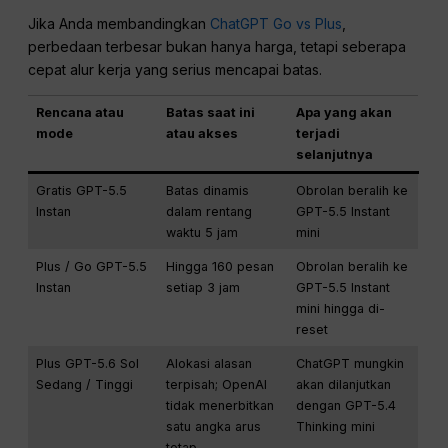
Jika Anda membandingkan
ChatGPT Go vs Plus
,
perbedaan terbesar bukan hanya harga, tetapi seberapa
cepat alur kerja yang serius mencapai batas.
Rencana atau
Batas saat ini
Apa yang akan
mode
atau akses
terjadi
selanjutnya
Gratis GPT-5.5
Batas dinamis
Obrolan beralih ke
Instan
dalam rentang
GPT-5.5 Instant
waktu 5 jam
mini
Plus / Go GPT-5.5
Hingga 160 pesan
Obrolan beralih ke
Instan
setiap 3 jam
GPT-5.5 Instant
mini hingga di-
reset
Plus GPT-5.6 Sol
Alokasi alasan
ChatGPT mungkin
Sedang / Tinggi
terpisah; OpenAI
akan dilanjutkan
tidak menerbitkan
dengan GPT-5.4
satu angka arus
Thinking mini
tetap