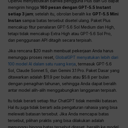
OpenAI menyebutkan bahwa pengguna Plus dan Go dapat
mengirim hingga
160 pesan dengan GPT-5.5 Instant
setiap 3 jam
; setelah itu, obrolan beralih ke
GPT-5.5 Mini
Instan
sampai batas tersebut disetel ulang. Paket Plus
mencakup fitur penalaran GPT-5.6 Sol Medium dan High,
tetapi tidak mencakup Extra High atau GPT-5.6 Sol Pro,
dan penggunaan API ditagih secara terpisah.
Jika rencana $20 masih membuat pekerjaan Anda harus
menunggu proses reset,
GlobalGPT menyatukan lebih dari
100 model AI dalam satu ruang kerja
, termasuk GPT-5.6
Sol, Claude Sonnet 5, dan Gemini 3.1 Pro. Paket Dasar yang
ditawarkan adalah $11.9 per bulan atau $5.8 per bulan
dengan penagihan tahunan, sehingga Anda dapat beralih
antar model alih-alih menggabungkan langganan terpisah.
Itu tidak berarti setiap fitur ChatGPT tidak memiliki batasan.
Hal itu juga tidak berarti ada pengaturan rahasia yang bisa
melewati batasan tersebut. Jika Anda mencapai batas
tersebut, pilihan praktis yang bisa dilakukan adalah
menunggu hingga batas tersebut direset, beralih ke model