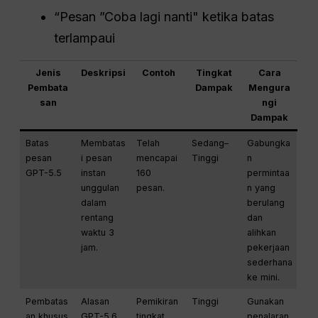
“Pesan ”Coba lagi nanti" ketika batas
terlampaui
Jenis
Deskripsi
Contoh
Tingkat
Cara
Pembata
Dampak
Mengura
san
ngi
Dampak
Batas
Membatas
Telah
Sedang–
Gabungka
pesan
i pesan
mencapai
Tinggi
n
GPT-5.5
instan
160
permintaa
unggulan
pesan.
n yang
dalam
berulang
rentang
dan
waktu 3
alihkan
jam.
pekerjaan
sederhana
ke mini.
Pembatas
Alasan
Pemikiran
Tinggi
Gunakan
an khusus
GPT-5.6
tingkat
penalaran