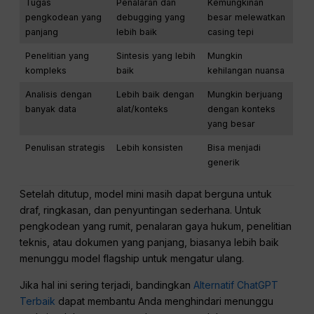
Tugas
Penalaran dan
Kemungkinan
pengkodean yang
debugging yang
besar melewatkan
panjang
lebih baik
casing tepi
Penelitian yang
Sintesis yang lebih
Mungkin
kompleks
baik
kehilangan nuansa
Analisis dengan
Lebih baik dengan
Mungkin berjuang
banyak data
alat/konteks
dengan konteks
yang besar
Penulisan strategis
Lebih konsisten
Bisa menjadi
generik
Setelah ditutup, model mini masih dapat berguna untuk
draf, ringkasan, dan penyuntingan sederhana. Untuk
pengkodean yang rumit, penalaran gaya hukum, penelitian
teknis, atau dokumen yang panjang, biasanya lebih baik
menunggu model flagship untuk mengatur ulang.
Jika hal ini sering terjadi, bandingkan
Alternatif ChatGPT
Terbaik
dapat membantu Anda menghindari menunggu