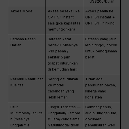
US$200/bulan
Akses Model
Akses sesekali ke
Akses penuh ke
GPT-5.1 Instant
GPT-5.1 Instant +
saja (jika kapasitas
GPT-5.1 Thinking
memungkinkan)
Batasan Pesan
Batasan ketat
Batasan yang jauh
Harian
berlaku. Misalnya,
lebih tinggi, cocok
~10 pesan /
untuk penggunaan
sekitar 5 jam
berat.
(dapat diturunkan
di kemudian hari).
Perilaku Penurunan
Sering diturunkan
Tidak ada
Kualitas
ke model
penurunan paksa,
cadangan yang
kinerja yang
lebih lemah
konsisten
Fitur
Fungsi Terbatas —
Gambar penuh,
Multimodal/Lanjuta
Unggahan/Gambar
audio, unggah file,
n (misalnya,
/Suara/Pengalama
dokumen,
unggah file,
n Multimodal tidak
penelusuran web