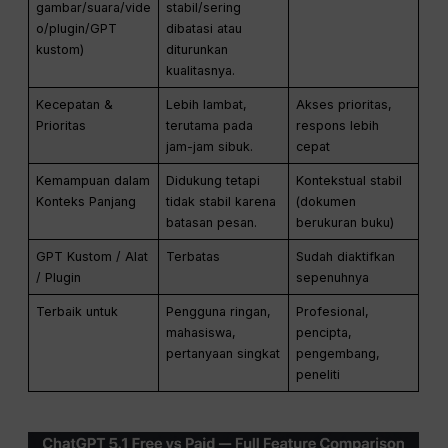
gambar/suara/vide
stabil/sering
o/plugin/GPT
dibatasi atau
kustom)
diturunkan
kualitasnya.
Kecepatan &
Lebih lambat,
Akses prioritas,
Prioritas
terutama pada
respons lebih
jam-jam sibuk.
cepat
Kemampuan dalam
Didukung tetapi
Kontekstual stabil
Konteks Panjang
tidak stabil karena
(dokumen
batasan pesan.
berukuran buku)
GPT Kustom / Alat
Terbatas
Sudah diaktifkan
/ Plugin
sepenuhnya
Terbaik untuk
Pengguna ringan,
Profesional,
mahasiswa,
pencipta,
pertanyaan singkat
pengembang,
peneliti