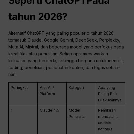
Seperti
ChatGPT
Pada
tahun 2026?
Alternatif ChatGPT yang paling populer di tahun 2026
termasuk Claude, Google Gemini, DeepSeek, Perplexity,
Meta AI, Mistral, dan beberapa model yang berfokus pada
kreatifitas atau penelitian. Setiap opsi menawarkan
kekuatan yang berbeda, sehingga berguna untuk menulis,
coding, penelitian, pembuatan konten, dan tugas sehari-
hari.
Peringkat
Alat AI /
Kategori
Apa yang
Platform
Paling Baik
Dilakukannya
1
Claude 4.5
Model
Pemikiran
Penalaran
mendalam,
analisis
konteks