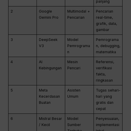
panjang
2
Google
Multimodal +
Pencarian
Gemini Pro
Pencarian
real-time,
grafik, data,
gambar
3
DeepSeek
Model
Pemrograma
V3
Pemrograma
n, debugging,
n
matematika
4
AI
Mesin
Referensi,
Kebingungan
Pencari
verifikasi
fakta,
ringkasan
5
Meta
Asisten
Tugas sehari-
Kecerdasan
Umum
hari yang
Buatan
gratis dan
cepat
6
Mistral Besar
Model
Penyesuaian,
/ Kecil
Sumber
implementasi
Terbuka
lokal