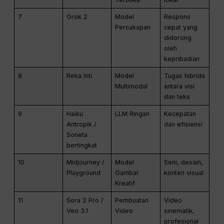
7
Grok 2
Model
Respons
Percakapan
cepat yang
didorong
oleh
kepribadian
8
Reka Inti
Model
Tugas hibrida
Multimodal
antara visi
dan teks
9
Haiku
LLM Ringan
Kecepatan
Antropik /
dan efisiensi
Soneta
bertingkat
10
Midjourney /
Model
Seni, desain,
Playground
Gambar
konten visual
Kreatif
11
Sora 2 Pro /
Pembuatan
Video
Veo 3.1
Video
sinematik,
profesional