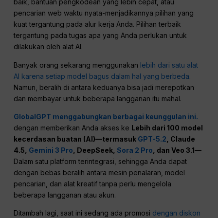
baik, bantuan pengkodean yang lebih cepat, atau
pencarian web waktu nyata-menjadikannya pilihan yang
kuat tergantung pada alur kerja Anda. Pilihan terbaik
tergantung pada tugas apa yang Anda perlukan untuk
dilakukan oleh alat AI.
Banyak orang sekarang menggunakan
lebih dari satu alat
AI karena setiap model bagus dalam hal yang berbeda
.
Namun, beralih di antara keduanya bisa jadi merepotkan
dan membayar untuk beberapa langganan itu mahal.
GlobalGPT menggabungkan berbagai keunggulan ini.
dengan memberikan Anda akses ke
Lebih dari 100 model
kecerdasan buatan (AI)—termasuk
GPT-5.2
, Claude
4.5,
Gemini 3 Pro
, DeepSeek,
Sora 2 Pro
, dan Veo 3.1—
Dalam satu platform terintegrasi, sehingga Anda dapat
dengan bebas beralih antara mesin penalaran, model
pencarian, dan alat kreatif tanpa perlu mengelola
beberapa langganan atau akun.
Ditambah lagi, saat ini sedang ada promosi
dengan diskon