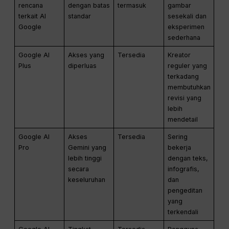
rencana
dengan batas
termasuk
gambar
terkait AI
standar
sesekali dan
Google
eksperimen
sederhana
Google AI
Akses yang
Tersedia
Kreator
Plus
diperluas
reguler yang
terkadang
membutuhkan
revisi yang
lebih
mendetail
Google AI
Akses
Tersedia
Sering
Pro
Gemini yang
bekerja
lebih tinggi
dengan teks,
secara
infografis,
keseluruhan
dan
pengeditan
yang
terkendali