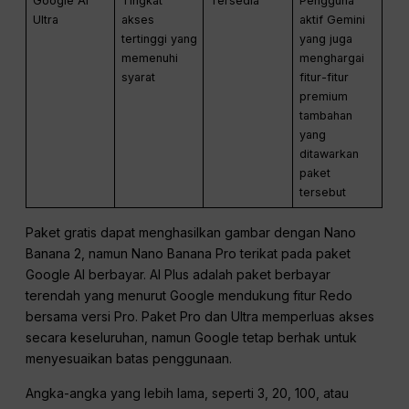
Google AI
Tingkat
Tersedia
Pengguna
Ultra
akses
aktif Gemini
tertinggi yang
yang juga
memenuhi
menghargai
syarat
fitur-fitur
premium
tambahan
yang
ditawarkan
paket
tersebut
Paket gratis dapat menghasilkan gambar dengan Nano
Banana 2, namun Nano Banana Pro terikat pada paket
Google AI berbayar. AI Plus adalah paket berbayar
terendah yang menurut Google mendukung fitur Redo
bersama versi Pro. Paket Pro dan Ultra memperluas akses
secara keseluruhan, namun Google tetap berhak untuk
menyesuaikan batas penggunaan.
Angka-angka yang lebih lama, seperti 3, 20, 100, atau