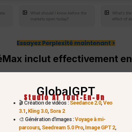
Essayez Perplexité maintenant >
é
Max inclut effectivement e
GlobalGPT
Studio AI Tout-En-Un
🎬 Création de vidéos :
Seedance 2.0
,
Veo
3.1
,
Kling 3.0
,
Sora 2
🎨 Génération d'images :
Voyage à mi-
parcours
,
Seedream 5.0 Pro
,
Image GPT 2
,