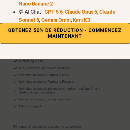
Nano Banane 2
💬 AI Chat :
GPT-5.6
,
Claude Opus 5
,
Claude
Sonnet 5
,
Gemini Omni
,
Kimi K3
OBTENEZ 50% DE RÉDUCTION - COMMENCEZ
MAINTENANT